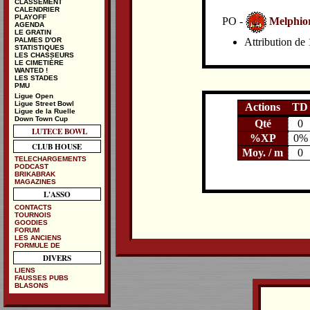
CLASSEMENT
CALENDRIER
PLAYOFF
PO -
Melphio
AGENDA
LE GRATIN
Attribution de 
PALMES D'OR
STATISTIQUES
LES CHASSEURS
LE CIMETIÈRE
WANTED !
LES STADES
PMU
Ligue Open
Ligue Street Bowl
Actions
TD
Ligue de la Ruelle
Down Town Cup
Qté
0
LUTECE BOWL
%XP
0%
CLUB HOUSE
Moy. / m
0
TELECHARGEMENTS
PODCAST
BRIKABRAK
MAGAZINES
L'ASSO
CONTACTS
TOURNOIS
GOODIES
FORUM
LES ANCIENS
FORMULE DE
DIVERS
LIENS
FAUSSES PUBS
BLASONS