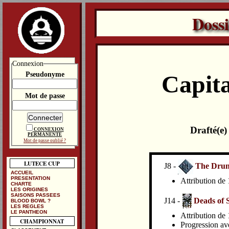
Doss
Connexion
Pseudonyme
Capita
Mot de passe
Drafté(e
CONNEXION
PERMANENTE
Mot de passe oublié ?
LUTECE CUP
J8 -
The Drunk
ACCUEIL
PRESENTATION
Attribution de 
CHARTE
LES ORIGINES
SAISONS PASSEES
J14 -
Deads of 
BLOOD BOWL ?
LES REGLES
LE PANTHEON
Attribution de 
CHAMPIONNAT
Progression av