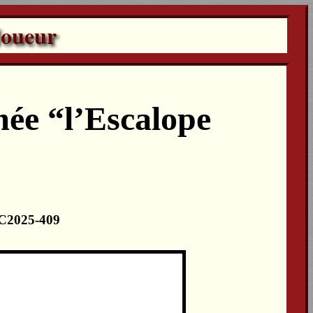
Joueur
ée “l’Escalope
 LC2025-409