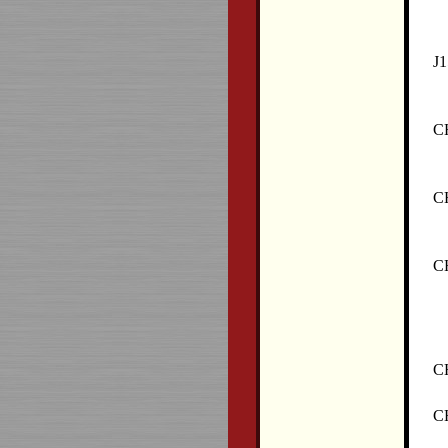
J1
C
C
C
C
C