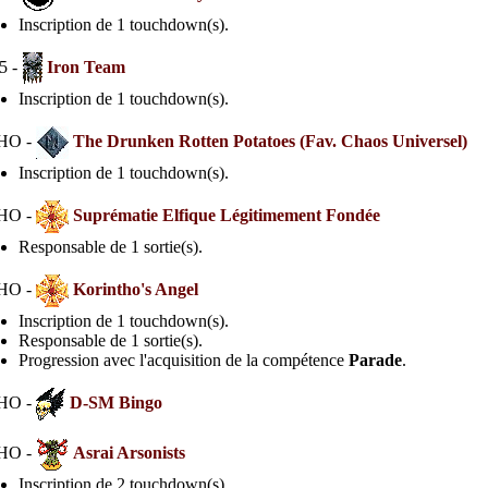
Inscription de 1 touchdown(s).
5 -
Iron Team
Inscription de 1 touchdown(s).
HO -
The Drunken Rotten Potatoes (Fav. Chaos Universel)
Inscription de 1 touchdown(s).
HO -
Suprématie Elfique Légitimement Fondée
Responsable de 1 sortie(s).
HO -
Korintho's Angel
Inscription de 1 touchdown(s).
Responsable de 1 sortie(s).
Progression avec l'acquisition de la compétence
Parade
.
HO -
D-SM Bingo
HO -
Asrai Arsonists
Inscription de 2 touchdown(s).