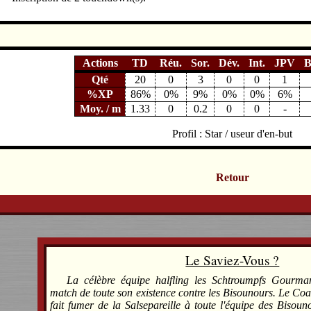
Actions
TD
Réu.
Sor.
Dév.
Int.
JPV
B
Qté
20
0
3
0
0
1
%XP
86%
0%
9%
0%
0%
6%
Moy. / m
1.33
0
0.2
0
0
-
Profil : Star / useur d'en-but
Retour
Le Saviez-Vous ?
La célèbre équipe halfling les Schtroumpfs Gourma
match de toute son existence contre les Bisounours. Le Co
fait fumer de la Salsepareille à toute l'équipe des Bisou