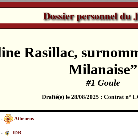
Dossier personnel du 
ine Rasillac, surnomm
Milanaise”
#1 Goule
Drafté(e) le 28/08/2025 : Contrat n°
 -
Athénens
 -
JDR