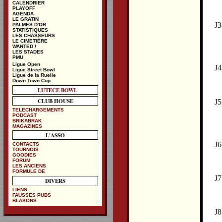
CALENDRIER
PLAYOFF
AGENDA
LE GRATIN
J3
PALMES D'OR
STATISTIQUES
LES CHASSEURS
LE CIMETIÈRE
WANTED !
LES STADES
PMU
Ligue Open
J4
Ligue Street Bowl
Ligue de la Ruelle
Down Town Cup
LUTECE BOWL
CLUB HOUSE
J5
TELECHARGEMENTS
PODCAST
BRIKABRAK
MAGAZINES
L'ASSO
J6
CONTACTS
TOURNOIS
GOODIES
FORUM
LES ANCIENS
FORMULE DE
J7
DIVERS
LIENS
FAUSSES PUBS
BLASONS
J8