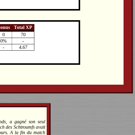
onus
Total XP
0
70
0%
-
-
4.67
nds, a gagné son seul
ach des Schtroumfs avait
nours. A la fin du match