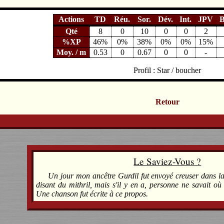
Actions
TD
Réu.
Sor.
Dév.
Int.
JPV
B
Qté
8
0
10
0
0
2
%XP
46%
0%
38%
0%
0%
15%
Moy. / m
0.53
0
0.67
0
0
-
Profil : Star / boucher
Retour
Le Saviez-Vous ?
Un jour mon ancêtre Gurdil fut envoyé creuser dans la f
disant du mithril, mais s'il y en a, personne ne savait où 
Une chanson fut écrite à ce propos.