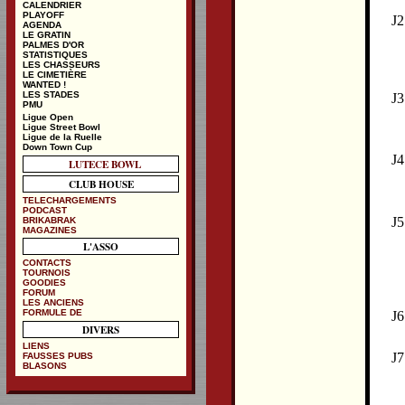
CALENDRIER
PLAYOFF
J2
AGENDA
LE GRATIN
PALMES D'OR
STATISTIQUES
LES CHASSEURS
LE CIMETIÈRE
WANTED !
LES STADES
J3
PMU
Ligue Open
Ligue Street Bowl
Ligue de la Ruelle
Down Town Cup
J4
LUTECE BOWL
CLUB HOUSE
TELECHARGEMENTS
PODCAST
J5
BRIKABRAK
MAGAZINES
L'ASSO
CONTACTS
TOURNOIS
GOODIES
FORUM
LES ANCIENS
FORMULE DE
J6
DIVERS
LIENS
J7
FAUSSES PUBS
BLASONS