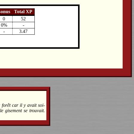
onus
Total XP
0
52
0%
-
-
3.47
orêt car il y avait soi-
le gisement se trouvait.