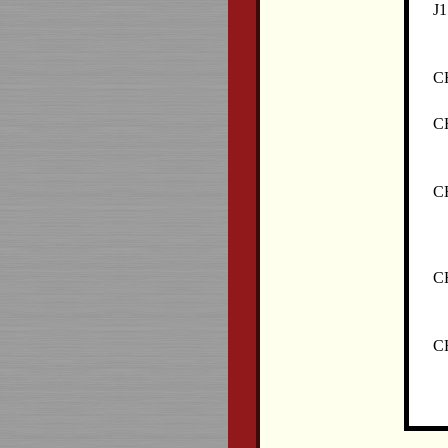
J1
C
C
C
C
C