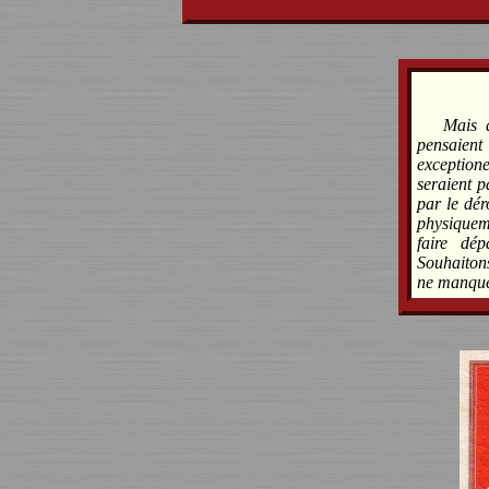
Mais 
pensaien
exceptione
seraient p
par le dér
physiquem
faire dé
Souhaitons
ne manque