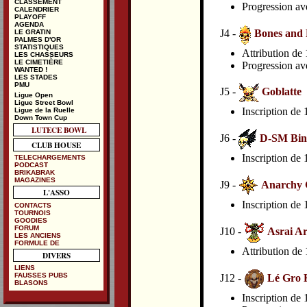
CLASSEMENT
Progression av
CALENDRIER
PLAYOFF
AGENDA
J4 -
Bones and 
LE GRATIN
PALMES D'OR
STATISTIQUES
Attribution de 
LES CHASSEURS
LE CIMETIÈRE
Progression av
WANTED !
LES STADES
PMU
J5 -
Goblatte
Ligue Open
Ligue Street Bowl
Inscription de
Ligue de la Ruelle
Down Town Cup
LUTECE BOWL
J6 -
D-SM Bin
CLUB HOUSE
Inscription de
TELECHARGEMENTS
PODCAST
BRIKABRAK
MAGAZINES
J9 -
Anarchy G
L'ASSO
Inscription de
CONTACTS
TOURNOIS
GOODIES
FORUM
J10 -
Asrai Ar
LES ANCIENS
FORMULE DE
Attribution de 
DIVERS
LIENS
FAUSSES PUBS
J12 -
Lé Gro 
BLASONS
Inscription de