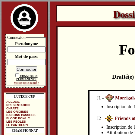
Doss
Connexion
Pseudonyme
Fo
Mot de passe
Drafté(e
CONNEXION
PERMANENTE
Mot de passe oublié ?
LUTECE CUP
J1 -
Morrigal
ACCUEIL
PRESENTATION
Inscription de
CHARTE
LES ORIGINES
SAISONS PASSEES
J2 -
Friends o
BLOOD BOWL ?
LES REGLES
LE PANTHEON
Inscription de
CHAMPIONNAT
Attribution de 