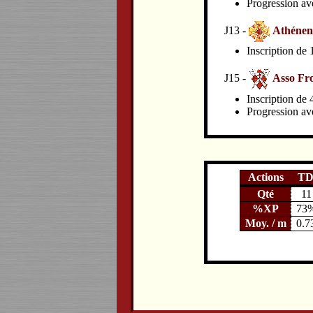
Progression av
J13 -
Athénen
Inscription de
J15 -
Asso Fro
Inscription de
Progression av
Actions
T
Qté
11
%XP
73
Moy. / m
0.7