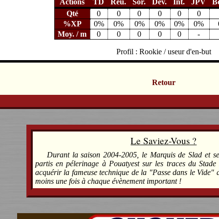
Actions
TD
Réu.
Sor.
Dév.
Int.
JPV
B
Qté
0
0
0
0
0
0
%XP
0%
0%
0%
0%
0%
0%
Moy. / m
0
0
0
0
0
-
Profil : Rookie / useur d'en-but
Retour
Le Saviez-Vous ?
Durant la saison 2004-2005, le Marquis de Slad et se
partis en pélerinage à Pouatyest sur les traces du Stade
acquérir la fameuse technique de la "Passe dans le Vide" 
moins une fois à chaque évènement important !