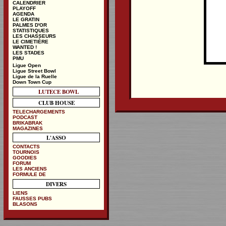
CALENDRIER
PLAYOFF
AGENDA
LE GRATIN
PALMES D'OR
STATISTIQUES
LES CHASSEURS
LE CIMETIÈRE
WANTED !
LES STADES
PMU
Ligue Open
Ligue Street Bowl
Ligue de la Ruelle
Down Town Cup
LUTECE BOWL
CLUB HOUSE
TELECHARGEMENTS
PODCAST
BRIKABRAK
MAGAZINES
L'ASSO
CONTACTS
TOURNOIS
GOODIES
FORUM
LES ANCIENS
FORMULE DE
DIVERS
LIENS
FAUSSES PUBS
BLASONS