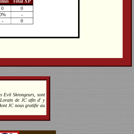
onus
Total XP
0
0
0%
-
-
0
s Evil Skrongeurs, sont
 Lorain de JC afin d' y
dont JC nous gratifie au