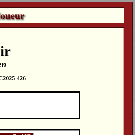
Joueur
ir
en
 LC2025-426