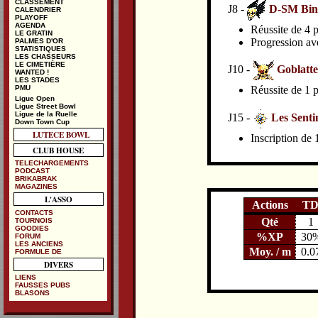
CLASSEMENT
J8 -
D-SM Bin
CALENDRIER
PLAYOFF
AGENDA
Réussite de 4 p
LE GRATIN
Progression av
PALMES D'OR
STATISTIQUES
LES CHASSEURS
LE CIMETIÈRE
J10 -
Goblatte
WANTED !
LES STADES
Réussite de 1 p
PMU
Ligue Open
Ligue Street Bowl
Ligue de la Ruelle
J15 -
Les Senti
Down Town Cup
LUTECE BOWL
Inscription de
CLUB HOUSE
TELECHARGEMENTS
PODCAST
BRIKABRAK
MAGAZINES
L'ASSO
Actions
T
CONTACTS
Qté
1
TOURNOIS
GOODIES
%XP
30
FORUM
LES ANCIENS
Moy. / m
0.0
FORMULE DE
DIVERS
LIENS
FAUSSES PUBS
BLASONS