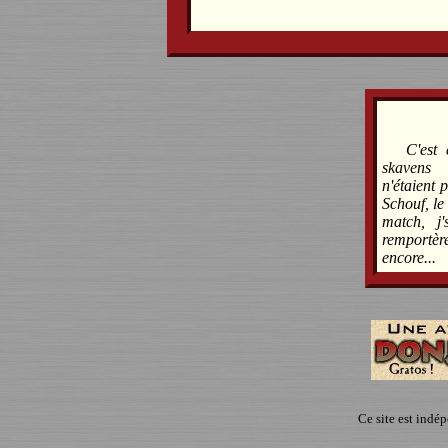
C'est
skavens 
n'étaient 
Schouf, le
match, j
remportèr
encore...
Ce site est indé