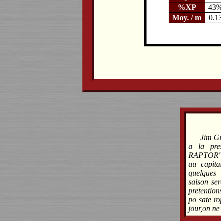
%XP
43
Moy. / m
0.1
Jim Gr
a la pre
RAPTOR" eu
au capit
quelques 
saison ser
pretentio
po sate r
jour,on ne