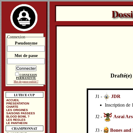
Doss
Connexion
Pseudonyme
Mot de passe
Drafté(e
CONNEXION
PERMANENTE
Mot de passe oublié ?
LUTECE CUP
J1 -
JDR
ACCUEIL
PRESENTATION
Inscription de
CHARTE
LES ORIGINES
SAISONS PASSEES
J2 -
Asrai Ars
BLOOD BOWL ?
LES REGLES
LE PANTHEON
CHAMPIONNAT
J3 -
Bones and 