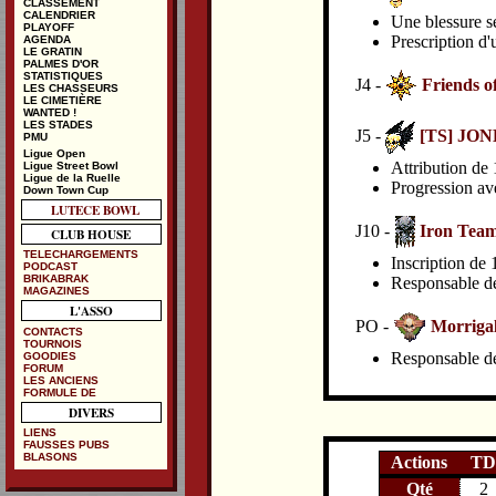
CLASSEMENT
CALENDRIER
Une blessure se
PLAYOFF
Prescription d'
AGENDA
LE GRATIN
PALMES D'OR
STATISTIQUES
J4 -
Friends o
LES CHASSEURS
LE CIMETIÈRE
WANTED !
LES STADES
J5 -
[TS] JO
PMU
Ligue Open
Attribution de 
Ligue Street Bowl
Ligue de la Ruelle
Progression av
Down Town Cup
LUTECE BOWL
J10 -
Iron Tea
CLUB HOUSE
TELECHARGEMENTS
Inscription de
PODCAST
BRIKABRAK
Responsable de 
MAGAZINES
L'ASSO
PO -
Morriga
CONTACTS
TOURNOIS
Responsable de 
GOODIES
FORUM
LES ANCIENS
FORMULE DE
DIVERS
LIENS
FAUSSES PUBS
BLASONS
Actions
TD
Qté
2