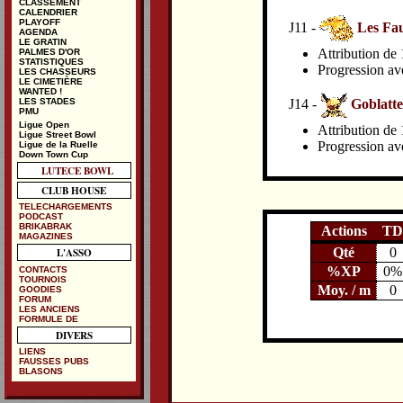
CLASSEMENT
CALENDRIER
PLAYOFF
J11 -
Les Fa
AGENDA
LE GRATIN
Attribution de 
PALMES D'OR
STATISTIQUES
Progression av
LES CHASSEURS
LE CIMETIÈRE
WANTED !
LES STADES
J14 -
Goblatte
PMU
Ligue Open
Attribution de 
Ligue Street Bowl
Progression av
Ligue de la Ruelle
Down Town Cup
LUTECE BOWL
CLUB HOUSE
TELECHARGEMENTS
PODCAST
BRIKABRAK
Actions
TD
MAGAZINES
Qté
0
L'ASSO
%XP
0%
CONTACTS
TOURNOIS
Moy. / m
0
GOODIES
FORUM
LES ANCIENS
FORMULE DE
DIVERS
LIENS
FAUSSES PUBS
BLASONS