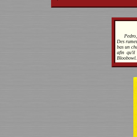
Pedro,
Des rumeur
bas un cha
afin qu'i
Bloobowl. 