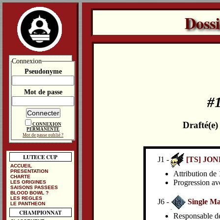
Doss
Connexion
Pseudonyme
Mot de passe
#
Drafté(e
CONNEXION
PERMANENTE
Mot de passe oublié ?
LUTECE CUP
J1 -
[TS] JO
ACCUEIL
PRESENTATION
Attribution de 
CHARTE
Progression av
LES ORIGINES
SAISONS PASSEES
BLOOD BOWL ?
LES REGLES
J6 -
Single Ma
LE PANTHEON
CHAMPIONNAT
Responsable de 