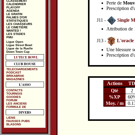
CLASSEMENT
Perte de
Mouve
CALENDRIER
Prescription d'
PLAYOFF
AGENDA
LE GRATIN
PALMES D'OR
J11 -
Single M
STATISTIQUES
LES CHASSEURS
LE CIMETIÈRE
Attribution de 
WANTED !
LES STADES
PMU
J13 -
L'oracl
Ligue Open
Ligue Street Bowl
Ligue de la Ruelle
Une blessure se
Down Town Cup
Prescription d'
LUTECE BOWL
CLUB HOUSE
TELECHARGEMENTS
PODCAST
BRIKABRAK
MAGAZINES
Actions
T
L'ASSO
Qté
2
CONTACTS
TOURNOIS
%XP
60
GOODIES
FORUM
Moy. / m
0.1
LES ANCIENS
FORMULE DE
DIVERS
LIENS
FAUSSES PUBS
BLASONS