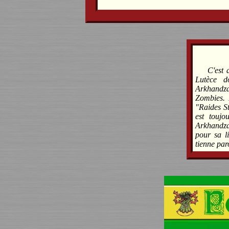
C'est 
Lutèce d
Arkhandz
Zombies. 
"Raides St
est touj
Arkhandzar
pour sa l
tienne paro