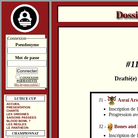
Doss
Connexion
Pseudonyme
Mot de passe
#1
Drafté(e
CONNEXION
PERMANENTE
Mot de passe oublié ?
LUTECE CUP
J1 -
Asrai Ars
ACCUEIL
PRESENTATION
Inscription de
CHARTE
Progression av
LES ORIGINES
SAISONS PASSEES
BLOOD BOWL ?
LES REGLES
J2 -
Bones and 
LE PANTHEON
CHAMPIONNAT
Inscription de