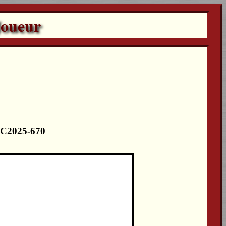
Joueur
r
 LC2025-670