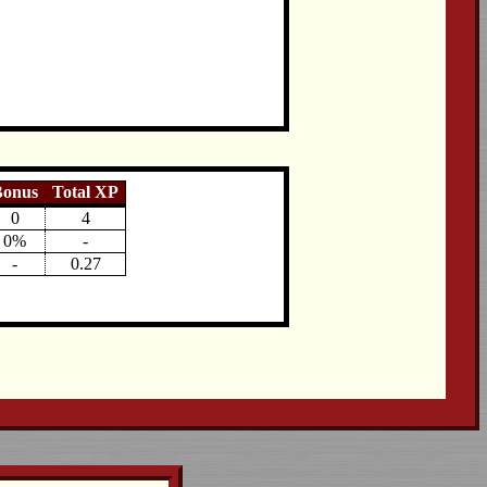
Bonus
Total XP
0
4
0%
-
-
0.27