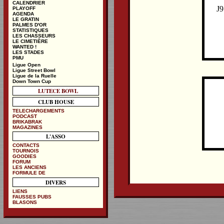
CALENDRIER
J9
PLAYOFF
AGENDA
LE GRATIN
PALMES D'OR
STATISTIQUES
LES CHASSEURS
LE CIMETIÈRE
WANTED !
LES STADES
PMU
Ligue Open
Ligue Street Bowl
Ligue de la Ruelle
Down Town Cup
LUTECE BOWL
CLUB HOUSE
TELECHARGEMENTS
PODCAST
BRIKABRAK
MAGAZINES
L'ASSO
CONTACTS
TOURNOIS
GOODIES
FORUM
LES ANCIENS
FORMULE DE
DIVERS
LIENS
FAUSSES PUBS
BLASONS