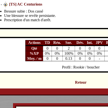
 -
[TS] AC Centurions
Bessure subie : Dos cassé
Une blessure se revèle persistante.
Prescription d'un match d'arrêt.
Actions
TD
Réu.
Sor.
Dév.
Int.
JPV
Qté
0
0
2
0
0
0
%XP
0%
0%
100%
0%
0%
0%
Moy. / m
0
0
0.13
0
0
-
Profil : Rookie / boucher
Retour