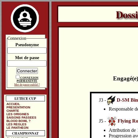
Doss
Connexion
Pseudonyme
Mot de passe
Engagé(e)
CONNEXION
PERMANENTE
Mot de passe oublié ?
LUTECE CUP
J3 -
D-SM Bin
ACCUEIL
PRESENTATION
Responsable de 
CHARTE
LES ORIGINES
SAISONS PASSEES
J5 -
Flying Ro
BLOOD BOWL ?
LES REGLES
LE PANTHEON
Attribution de 
CHAMPIONNAT
Progression av