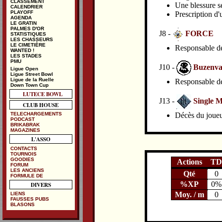
CLASSEMENT
Une blessure se
CALENDRIER
PLAYOFF
Prescription d'
AGENDA
LE GRATIN
PALMES D'OR
J8 -
FORCE
STATISTIQUES
LES CHASSEURS
LE CIMETIÈRE
Responsable de 
WANTED !
LES STADES
PMU
J10 -
Buzenva
Ligue Open
Ligue Street Bowl
Ligue de la Ruelle
Responsable de 
Down Town Cup
LUTECE BOWL
J13 -
Single M
CLUB HOUSE
TELECHARGEMENTS
Décès du joueu
PODCAST
BRIKABRAK
MAGAZINES
L'ASSO
CONTACTS
TOURNOIS
GOODIES
Actions
TD
FORUM
LES ANCIENS
Qté
0
FORMULE DE
%XP
0%
DIVERS
Moy. / m
0
LIENS
FAUSSES PUBS
BLASONS