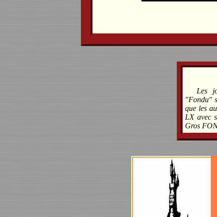
Les j
"Fondu" so
que les au
LX avec 
Gros FOND