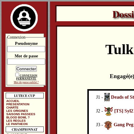
Doss
Connexion
Pseudonyme
Tulk
Mot de passe
Engagé(e)
CONNEXION
PERMANENTE
Mot de passe oublié ?
LUTECE CUP
J1 -
Deads of S
ACCUEIL
PRESENTATION
CHARTE
J2 -
[TS] Syl2
LES ORIGINES
SAISONS PASSEES
BLOOD BOWL ?
LES REGLES
J3 -
Gang Peg
LE PANTHEON
CHAMPIONNAT