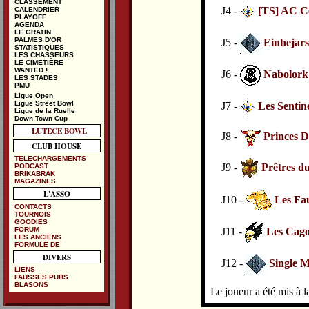
CLASSEMENT
J4 -
[TS] AC C
CALENDRIER
PLAYOFF
AGENDA
LE GRATIN
PALMES D'OR
J5 -
Einhejars
STATISTIQUES
LES CHASSEURS
LE CIMETIÈRE
WANTED !
J6 -
Nabolork
LES STADES
PMU
Ligue Open
Ligue Street Bowl
J7 -
Les Sentin
Ligue de la Ruelle
Down Town Cup
LUTECE BOWL
J8 -
Princes 
CLUB HOUSE
TELECHARGEMENTS
J9 -
Prêtres du
PODCAST
BRIKABRAK
MAGAZINES
L'ASSO
J10 -
Les Fa
CONTACTS
TOURNOIS
GOODIES
FORUM
J11 -
Les Cag
LES ANCIENS
FORMULE DE
DIVERS
J12 -
Single M
LIENS
FAUSSES PUBS
BLASONS
Le joueur a été mis à la