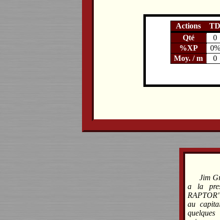
Actions
T
Qté
0
%XP
0
Moy. / m
0
Jim Gr
a la pre
RAPTOR" eu
au capit
quelques 