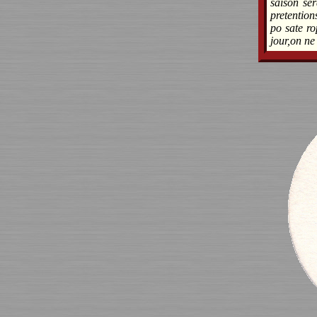
saison ser
pretentio
po sate r
jour,on ne