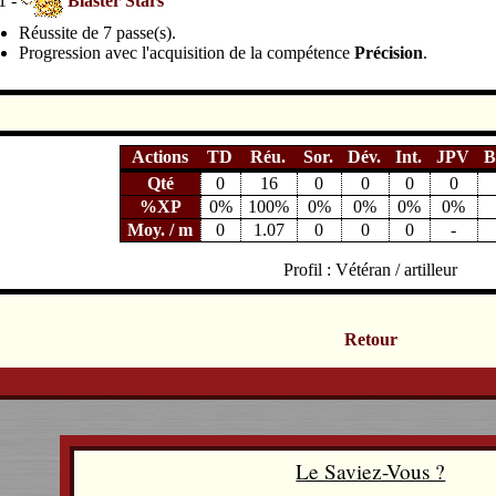
1 -
Blaster Stars
Réussite de 7 passe(s).
Progression avec l'acquisition de la compétence
Précision
.
Actions
TD
Réu.
Sor.
Dév.
Int.
JPV
B
Qté
0
16
0
0
0
0
%XP
0%
100%
0%
0%
0%
0%
Moy. / m
0
1.07
0
0
0
-
Profil : Vétéran / artilleur
Retour
Le Saviez-Vous ?