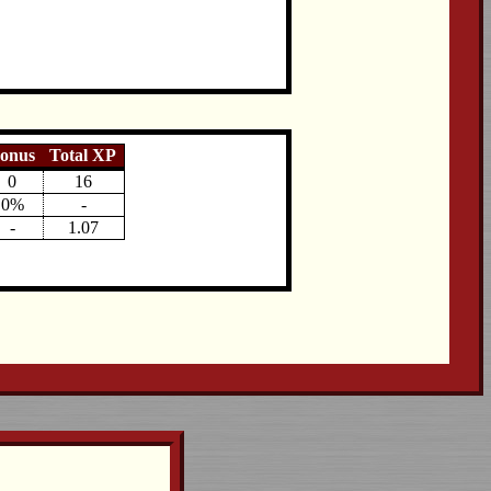
onus
Total XP
0
16
0%
-
-
1.07