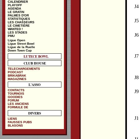
CALENDRIER
PLAYOFF
J4
AGENDA
LE GRATIN
PALMES D'OR
STATISTIQUES
J5
LES CHASSEURS
LE CIMETIÈRE
WANTED !
LES STADES
J6
PMU
Ligue Open
Ligue Street Bowl
Ligue de la Ruelle
Down Town Cup
J7
LUTECE BOWL
CLUB HOUSE
TELECHARGEMENTS
PODCAST
BRIKABRAK
J8
MAGAZINES
L'ASSO
CONTACTS
J9
TOURNOIS
GOODIES
FORUM
LES ANCIENS
FORMULE DE
DIVERS
J1
LIENS
FAUSSES PUBS
BLASONS