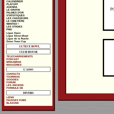
CALENDRIER
PLAYOFF
AGENDA
P
LE GRATIN
PALMES D'OR
STATISTIQUES
LES CHASSEURS
LE CIMETIÈRE
WANTED !
LES STADES
PMU
Ligue Open
Ligue Street Bowl
Ligue de la Ruelle
Down Town Cup
LUTECE BOWL
CLUB HOUSE
TELECHARGEMENTS
PODCAST
BRIKABRAK
MAGAZINES
L'ASSO
CONTACTS
TOURNOIS
GOODIES
FORUM
LES ANCIENS
FORMULE DE
DIVERS
LIENS
FAUSSES PUBS
BLASONS