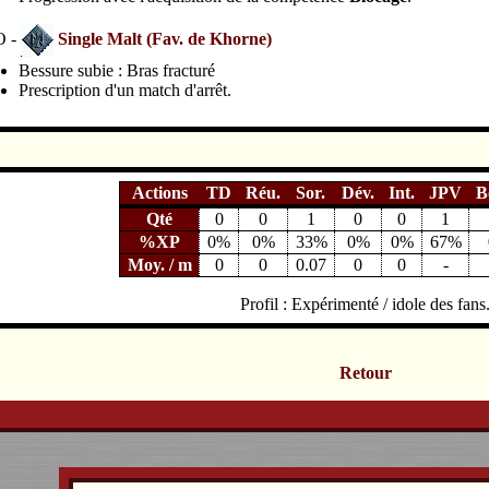
O -
Single Malt (Fav. de Khorne)
Bessure subie : Bras fracturé
Prescription d'un match d'arrêt.
Actions
TD
Réu.
Sor.
Dév.
Int.
JPV
B
Qté
0
0
1
0
0
1
%XP
0%
0%
33%
0%
0%
67%
Moy. / m
0
0
0.07
0
0
-
Profil : Expérimenté / idole des fans
Retour