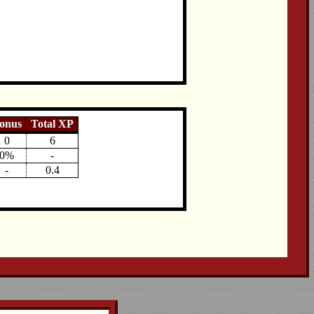
onus
Total XP
0
6
0%
-
-
0.4
.