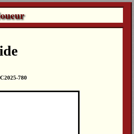
Joueur
ide
 LC2025-780