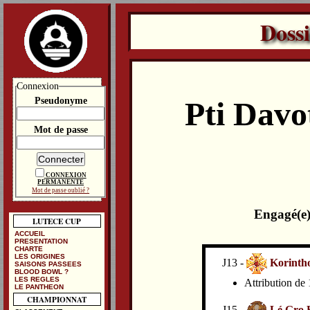
Doss
Connexion
Pseudonyme
Pti Dav
Mot de passe
CONNEXION
PERMANENTE
Mot de passe oublié ?
Engagé(e)
LUTECE CUP
ACCUEIL
PRESENTATION
CHARTE
LES ORIGINES
J13 -
Korintho
SAISONS PASSEES
BLOOD BOWL ?
LES REGLES
Attribution de 
LE PANTHEON
CHAMPIONNAT
J15 -
Lé Gro 