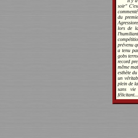
"Il y 
soir" C'e
commenté 
du premie
Agression
lors de l
l'humili
compétit
prévenu qu
a tenu pa
gobs terro
record pre
même match
esthète du
un vérita
plein de l
sans vie
félicitant