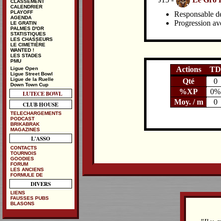
CLASSEMENT
CALENDRIER
PLAYOFF
Responsable de 
AGENDA
Progression av
LE GRATIN
PALMES D'OR
STATISTIQUES
LES CHASSEURS
LE CIMETIÈRE
WANTED !
LES STADES
PMU
Actions
TD
Ligue Open
Ligue Street Bowl
Ligue de la Ruelle
Qté
0
Down Town Cup
%XP
0%
LUTECE BOWL
Moy. / m
0
CLUB HOUSE
TELECHARGEMENTS
PODCAST
BRIKABRAK
MAGAZINES
L'ASSO
CONTACTS
TOURNOIS
GOODIES
FORUM
LES ANCIENS
FORMULE DE
DIVERS
LIENS
FAUSSES PUBS
BLASONS