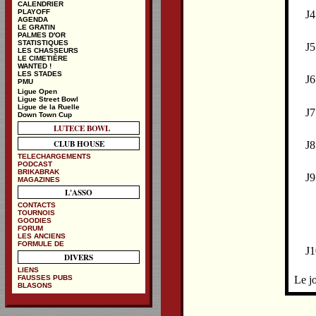
CALENDRIER
PLAYOFF
J4
AGENDA
LE GRATIN
PALMES D'OR
STATISTIQUES
J5
LES CHASSEURS
LE CIMETIÈRE
WANTED !
LES STADES
J6
PMU
Ligue Open
Ligue Street Bowl
Ligue de la Ruelle
J7
Down Town Cup
LUTECE BOWL
CLUB HOUSE
J8
TELECHARGEMENTS
PODCAST
BRIKABRAK
J9
MAGAZINES
L'ASSO
CONTACTS
TOURNOIS
GOODIES
FORUM
LES ANCIENS
FORMULE DE
J1
DIVERS
LIENS
FAUSSES PUBS
Le jo
BLASONS