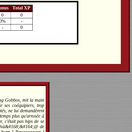
onus
Total XP
0
0
0%
-
-
0
ng Gobbos, mit la main
e ses coéquipiers, trop
ôtés, ne lui demandèrent
-temps plus qu'arrosée à
, c'était pas hips de se
es *$%ù&#168;&#164;@ de
er burp ! Beuaaaaaarp !