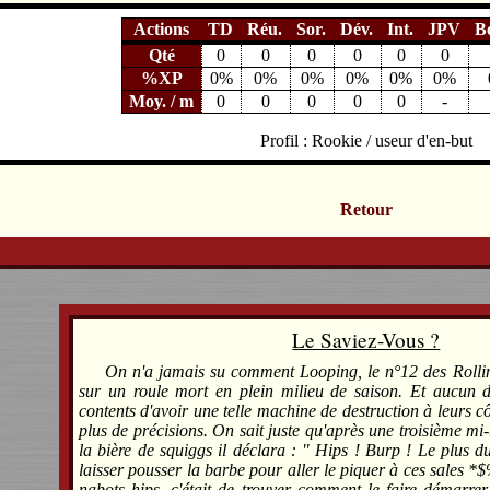
Actions
TD
Réu.
Sor.
Dév.
Int.
JPV
B
Qté
0
0
0
0
0
0
%XP
0%
0%
0%
0%
0%
0%
Moy. / m
0
0
0
0
0
-
Profil : Rookie / useur d'en-but
Retour
Le Saviez-Vous ?
On n'a jamais su comment Looping, le n°12 des Rolli
sur un roule mort en plein milieu de saison. Et aucun d
contents d'avoir une telle machine de destruction à leurs c
plus de précisions. On sait juste qu'après une troisième mi
la bière de squiggs il déclara : " Hips ! Burp ! Le plus dur
laisser pousser la barbe pour aller le piquer à ces sal
nabots hips, c'était de trouver comment le faire démarr