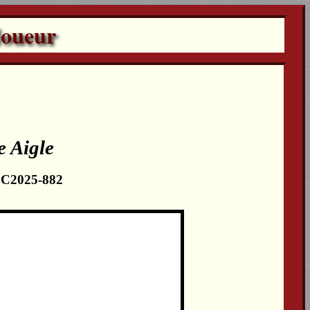
Joueur
e Aigle
 LC2025-882