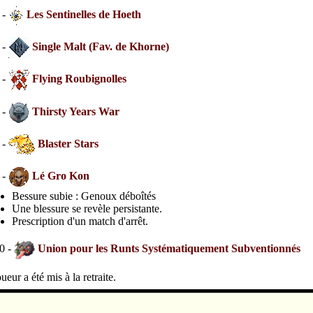
 -
Les Sentinelles de Hoeth
 -
Single Malt (Fav. de Khorne)
 -
Flying Roubignolles
 -
Thirsty Years War
 -
Blaster Stars
 -
Lé Gro Kon
Bessure subie : Genoux déboîtés
Une blessure se revèle persistante.
Prescription d'un match d'arrêt.
0 -
Union pour les Runts Systématiquement Subventionnés
ueur a été mis à la retraite.