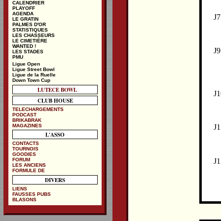
CALENDRIER
PLAYOFF
AGENDA
J7
LE GRATIN
PALMES D'OR
STATISTIQUES
LES CHASSEURS
LE CIMETIÈRE
WANTED !
J9
LES STADES
PMU
Ligue Open
Ligue Street Bowl
Ligue de la Ruelle
Down Town Cup
LUTECE BOWL
J1
CLUB HOUSE
TELECHARGEMENTS
PODCAST
BRIKABRAK
MAGAZINES
J1
L'ASSO
CONTACTS
TOURNOIS
GOODIES
J1
FORUM
LES ANCIENS
FORMULE DE
DIVERS
LIENS
FAUSSES PUBS
BLASONS