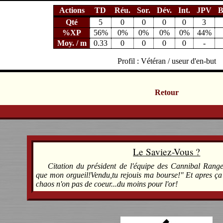
Actions
TD
Réu.
Sor.
Dév.
Int.
JPV
B
Qté
5
0
0
0
0
3
%XP
56%
0%
0%
0%
0%
44%
Moy. / m
0.33
0
0
0
0
-
Profil : Vétéran / useur d'en-but
Retour
Le Saviez-Vous ?
Citation du président de l'équipe des Cannibal Ranger
que mon orgueil!Vendu,tu rejouis ma bourse!" Et apres ça 
chaos n'on pas de coeur...du moins pour l'or!