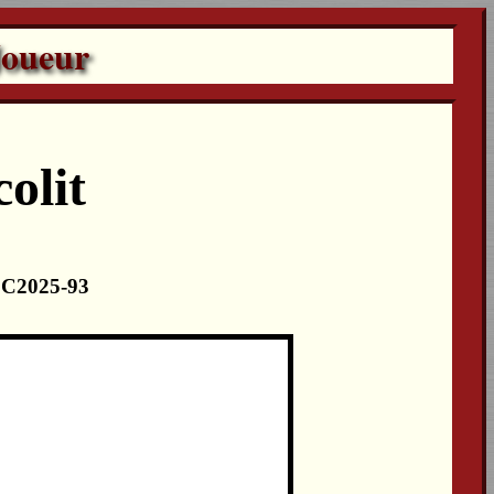
Joueur
olit
 LC2025-93