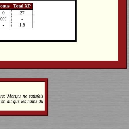
onus
Total XP
0
27
0%
-
-
1.8
s:"Mort,tu ne satisfais
on dit que les nains du