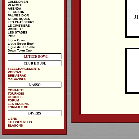
CALENDRIER
PLAYOFF
AGENDA
LE GRATIN
PALMES D'OR
J1
STATISTIQUES
LES CHASSEURS
LE CIMETIÈRE
WANTED !
LES STADES
PMU
Ligue Open
Ligue Street Bowl
Ligue de la Ruelle
Down Town Cup
LUTECE BOWL
CLUB HOUSE
TELECHARGEMENTS
PODCAST
BRIKABRAK
MAGAZINES
L'ASSO
CONTACTS
TOURNOIS
GOODIES
FORUM
LES ANCIENS
FORMULE DE
DIVERS
LIENS
FAUSSES PUBS
BLASONS