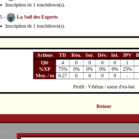
Inscription de 1 touchdown(s).
5 -
La Soif des Experts
Inscription de 1 touchdown(s).
Actions
TD
Réu.
Sor.
Dév.
Int.
JPV
B
Qté
4
0
0
0
0
1
%XP
75%
0%
0%
0%
0%
25%
Moy. / m
0.27
0
0
0
0
-
Profil : Vétéran / useur d'en-but
Retour