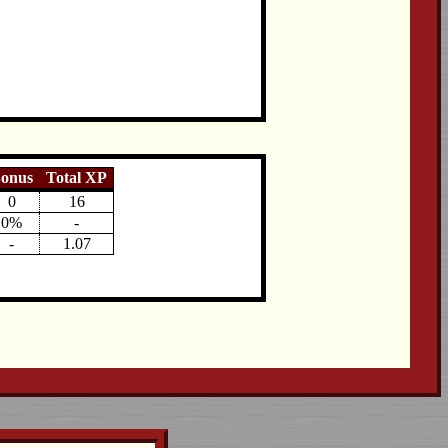
onus
Total XP
0
16
0%
-
-
1.07