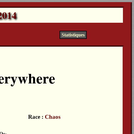
2014
Statistiques
erywhere
Race :
Chaos