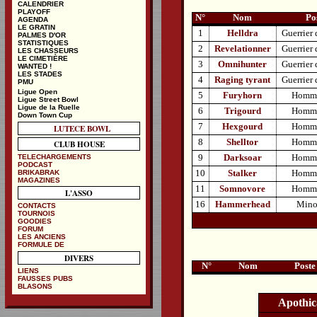
CALENDRIER
PLAYOFF
N°
Nom
Po
AGENDA
LE GRATIN
1
Helldra
Guerrier
PALMES D'OR
STATISTIQUES
2
Revelationner
Guerrier
LES CHASSEURS
LE CIMETIÈRE
3
Omnihunter
Guerrier
WANTED !
LES STADES
4
Raging tyrant
Guerrier
PMU
Ligue Open
5
Furyhorn
Homme
Ligue Street Bowl
Ligue de la Ruelle
6
Trigourd
Homme
Down Town Cup
7
Hexgourd
Homme
LUTECE BOWL
8
Shelltor
Homme
CLUB HOUSE
TELECHARGEMENTS
9
Darksoar
Homme
PODCAST
BRIKABRAK
10
Stalker
Homme
MAGAZINES
11
Somnovore
Homme
L'ASSO
16
Hammerhead
Mino
CONTACTS
TOURNOIS
GOODIES
FORUM
LES ANCIENS
FORMULE DE
DIVERS
N°
Nom
Poste
LIENS
FAUSSES PUBS
BLASONS
Apothic