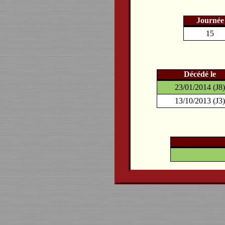
Journée
15
Décédé le
23/01/2014 (J8)
13/10/2013 (J3)