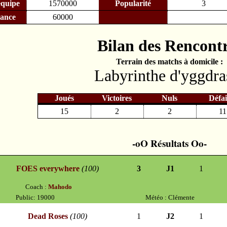
équipe
1570000
Popularité
3
lance
60000
Bilan des Rencont
Terrain des matchs à domicile :
Labyrinthe d'yggdra
Joués
Victoires
Nuls
Défai
15
2
2
11
Résultats
FOES everywhere
(100)
3
J1
1
Coach :
Mahodo
Public: 19000
Météo : Clémente
Dead Roses
(100)
1
J2
1