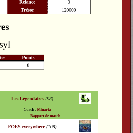
Relance
3
Trésor
120000
res
syl
tes
Points
8
Les Légendaires
(98)
Coach :
Minaria
Rapport de match
FOES everywhere
(108)