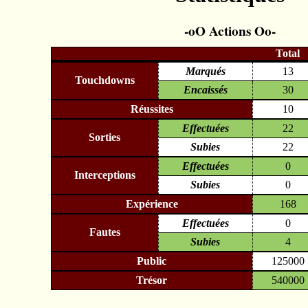
Actions
Total
Marqués
13
Touchdowns
Encaissés
30
Réussites
10
Effectuées
22
Sorties
Subies
22
Effectuées
0
Interceptions
Subies
0
Expérience
168
Effectuées
0
Fautes
Subies
4
Public
125000
Trésor
540000