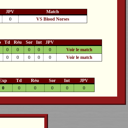
JPV
Match
0
VS
Blood Norses
p
Td
Réu
Sor
Int
JPV
0
0
0
0
0
Voir le match
0
0
0
0
0
Voir le match
Exp
Td
Réu
Sor
Int
JPV
0
0
0
0
0
0