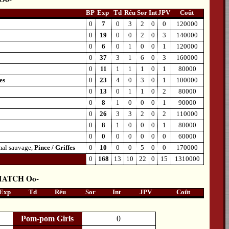
BP
Exp
Td
Réu
Sor
Int
JPV
Coût
0
7
0
3
2
0
0
120000
0
19
0
0
2
0
3
140000
0
6
0
1
0
0
1
120000
0
37
3
1
6
0
3
160000
0
11
1
1
1
0
1
80000
es
0
23
4
0
3
0
1
100000
0
13
0
1
1
0
2
80000
0
8
1
0
0
0
1
90000
0
26
3
3
2
0
2
110000
0
8
1
0
0
0
1
80000
0
0
0
0
0
0
0
60000
imal sauvage,
Pince / Griffes
0
10
0
0
5
0
0
170000
0
168
13
10
22
0
15
1310000
MATCH
Exp
Td
Réu
Sor
Int
JPV
Coût
Pom-pom Girls
0