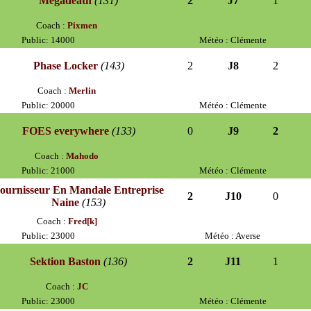
Megadeath
(131)
2
J7
1
Coach :
Pixmen
Public: 14000
Météo : Clémente
Phase Locker
(143)
2
J8
2
Coach :
Merlin
Public: 20000
Météo : Clémente
FOES everywhere
(133)
0
J9
2
Coach :
Mahodo
Public: 21000
Météo : Clémente
ournisseur En Mandale Entreprise
2
J10
0
Naine
(153)
Coach :
Fred[k]
Public: 23000
Météo : Averse
Sektion Baston
(136)
2
J11
1
Coach :
JC
Public: 23000
Météo : Clémente