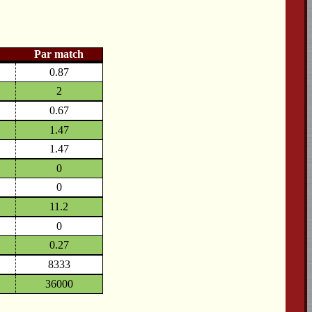
Par match
0.87
2
0.67
1.47
1.47
0
0
11.2
0
0.27
8333
36000