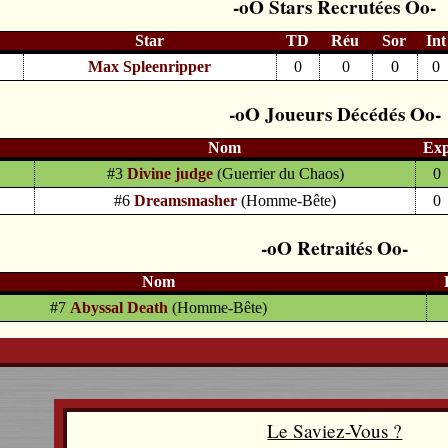
Stars Recrutées
Star
TD
Réu
Sor
Int
Max Spleenripper
0
0
0
0
Joueurs Décédés
Nom
Ex
#3
Divine judge
(Guerrier du Chaos)
0
#6
Dreamsmasher
(Homme-Bête)
0
Retraités
Nom
#7
Abyssal Death
(Homme-Bête)
Le Saviez-Vous ?