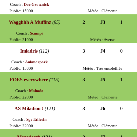
Coach :
Doc Grotznick
Public: 15000
Météo : Clémente
Wagghhh A Muffinz
(95)
2
J3
1
Coach :
Scampi
Public: 21000
Météo : Averse
Imladris
(112)
3
J4
0
Coach :
Ankmorpork
Public: 15000
Météo : Très ensoleillée
FOES everywhere
(115)
3
J5
1
Coach :
Mahodo
Public: 22000
Météo : Clémente
AS Miladiou !
(121)
3
J6
0
Coach :
Sgt Taliesin
Public: 22000
Météo : Clémente