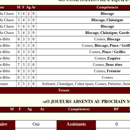
ste
M
F
Ag
Ar
Compétences
 du Chaos
5
4
2
9
Blocage
 du Chaos
5
4
3
9
Blocage, Châtaigne
 du Chaos
5
4
3
9
Blocage
 du Chaos
5
4
3
9
Blocage, Châtaigne, Garde
-Bête
6
3
3
8
Cornes,
Blocage
-Bête
6
3
3
8
Cornes,
Blocage, Pince / Griff
-Bête
6
3
3
8
Cornes,
Pince / Griffes
-Bête
5
3
3
8
Cornes,
Esquive
-Bête
7
3
3
8
Cornes,
Deux têtes
-Bête
6
3
3
8
Cornes,
Frénésie
-Bête
6
3
3
8
Cornes
taure
5
5
2
8
Solitaire, Chataîgne, Crâne épais, Cornes, Frénésie, An
Totaux
JOUEURS ABSENTS AU PROCHAIN 
M
F
Ag
Ar
Compétences
BP
aire
Oui
Assistants
0