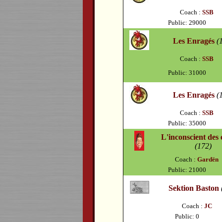
Coach :
SSB
Public: 29000
Les Enragés
(
Coach :
SSB
Public: 31000
Les Enragés
(
Coach :
SSB
Public: 35000
L'inconscient des 
(172)
Coach :
Gardën
Public: 21000
Sektion Baston
Coach :
JC
Public: 0