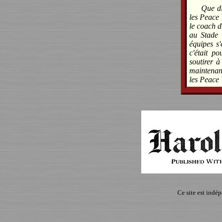
Que di
les Peace 
le coach d
au Stade 
équipes s'
c'était p
soutirer à
maintenant
les Peace 
Ce site est indé