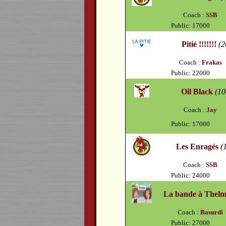
Coach :
SSB
Public: 17000
Pitié !!!!!!!
(2
Coach :
Frakas
Public: 22000
Oil Black
(10
Coach :
Jay
Public: 17000
Les Enragés
(
Coach :
SSB
Public: 24000
La bande à Thel
Coach :
Basurdi
Public: 27000