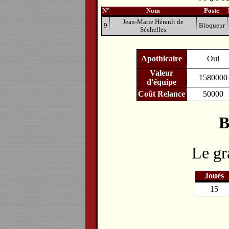
N°
Nom
Poste
Jean-Marie Hérault de
9
Bloqueur
Séchelles
Apothicaire
Oui
Valeur
1580000
d'équipe
Coût Relance
50000
B
Le gr
Joués
15