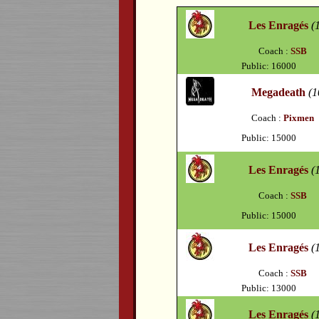
Les Enragés
(
Coach :
SSB
Public: 16000
Megadeath
(1
Coach :
Pixmen
Public: 15000
Les Enragés
(
Coach :
SSB
Public: 15000
Les Enragés
(
Coach :
SSB
Public: 13000
Les Enragés
(