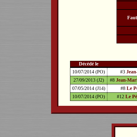
Faut
Décédé le
10/07/2014 (PO)
#3
Jean
27/09/2013 (J2)
#8
Jean-Mari
07/05/2014 (J14)
#8
Le P
10/07/2014 (PO)
#12
Le Pè