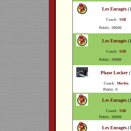
Les Enragés
(
Coach :
SSB
Public: 28000
Les Enragés
(
Coach :
SSB
Public: 29000
Phase Locker
Coach :
Merlin
Public: 0
Les Enragés
(
Coach :
SSB
Public: 28000
Les Enragés
(