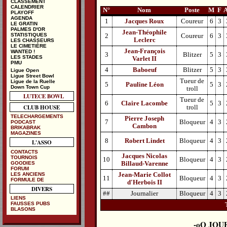
CLASSEMENT
CALENDRIER
N°
Nom
Poste
M
F
PLAYOFF
AGENDA
1
Jacques Roux
Coureur
6
3
LE GRATIN
PALMES D'OR
Jean-Théophile
STATISTIQUES
2
Coureur
6
3
Leclerc
LES CHASSEURS
LE CIMETIÈRE
Jean-François
WANTED !
3
Blitzer
5
3
LES STADES
Varlet II
PMU
4
Baboeuf
Blitzer
5
3
Ligue Open
Ligue Street Bowl
Tueur de
Ligue de la Ruelle
5
Pauline Léon
5
3
Down Town Cup
troll
LUTECE BOWL
Tueur de
6
Claire Lacombe
5
3
CLUB HOUSE
troll
TELECHARGEMENTS
Pierre Joseph
7
Bloqueur
4
3
PODCAST
Cambon
BRIKABRAK
MAGAZINES
8
Robert Lindet
Bloqueur
4
3
L'ASSO
CONTACTS
Jacques Nicolas
TOURNOIS
10
Bloqueur
4
3
GOODIES
Billaud-Varenne
FORUM
LES ANCIENS
Jean-Marie Collot
11
Bloqueur
4
3
FORMULE DE
d'Herbois II
DIVERS
##
Journalier
Bloqueur
4
3
LIENS
FAUSSES PUBS
BLASONS
JOU