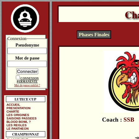
Ch
Phases Finales
Connexion
Pseudonyme
Mot de passe
CONNEXION
PERMANENTE
Mot de passe oublié ?
LUTECE CUP
ACCUEIL
PRESENTATION
CHARTE
LES ORIGINES
Coach :
SSB
SAISONS PASSEES
BLOOD BOWL ?
LES REGLES
LE PANTHEON
CHAMPIONNAT