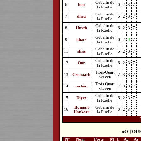
Gobelin de
6
hun
6
2
3
7
la Ruelle
Gobelin de
7
dheu
6
2
3
7
la Ruelle
Gobelin de
8
Huyth
6
2
3
7
la Ruelle
Gobelin de
9
khatr
6
2
4
7
la Ruelle
Gobelin de
11
shiss
6
2
3
7
la Ruelle
Gobelin de
12
Önz
6
2
3
7
la Ruelle
Trois-Quart
13
Grosstach
7
3
3
7
Skaven
Trois-Quart
14
zastäär
7
3
3
7
Skaven
Gobelin de
15
Diysz
6
2
3
7
la Ruelle
Honnait
Gobelin de
16
6
2
3
7
Hankarr
la Ruelle
JOU
N°
Nom
Poste
M
F
Ag
Ar