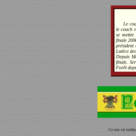
Le coa
le coach 
se mettre
finale 200
président 
Lutèce dec
Depuis Ma
finale. Se
Forêt depu
Ce site est indé