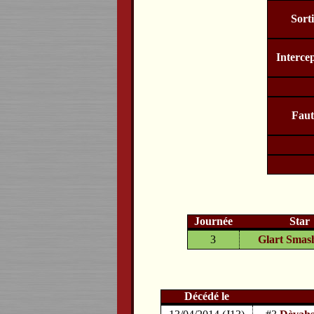
Sort
Interce
Faut
Journée
Star
3
Glart Smash
Décédé le