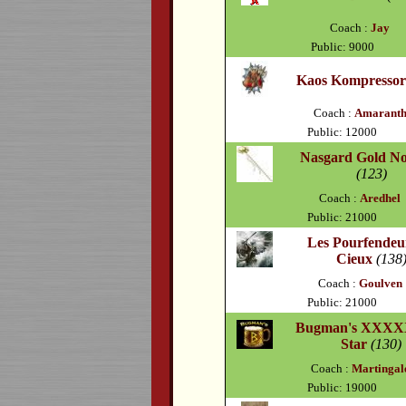
Coach :
Jay
Public: 9000
Kaos Kompressor
Coach :
Amarant
Public: 12000
Nasgard Gold No
(123)
Coach :
Aredhel
Public: 21000
Les Pourfendeu
Cieux
(138
Coach :
Goulven
Public: 21000
Bugman's XXXX
Star
(130)
Coach :
Martingal
Public: 19000