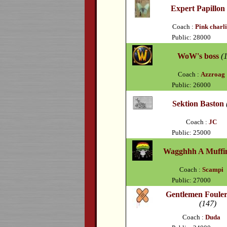
Expert Papillon
Coach :
Pink charl
Public: 28000
WoW's boss
(
Coach :
Azzroag
Public: 26000
Sektion Baston
Coach :
JC
Public: 25000
Wagghhh A Muffi
Coach :
Scampi
Public: 27000
Gentlemen Fouler
(147)
Coach :
Duda