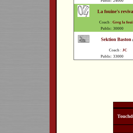
Public: 24000
La fouine's reviva
Coach :
Greg la fou
Public: 30000
Sektion Baston
Coach :
JC
Public: 33000
Touchd