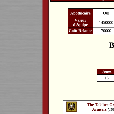
Apothicaire
Oui
Valeur
1450000
d'équipe
Coût Relance
70000
B
Joués
15
The Talabec Gr
Araisers
(10