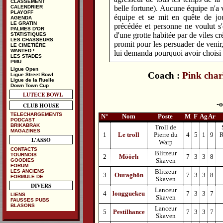
CLASSEMENT
belle fortune). Aucune équipe n'a 
CALENDRIER
PLAYOFF
équipe et se mit en quête de jou
AGENDA
LE GRATIN
précédée et personne ne voulut s'e
PALMES D'OR
d'une grotte habitée par de viles cr
STATISTIQUES
LES CHASSEURS
promit pour les persuader de venir,
LE CIMETIÈRE
WANTED !
lui demanda pourquoi avoir choisi le
LES STADES
PMU
Ligue Open
Coach :
Pink char
Ligue Street Bowl
Ligue de la Ruelle
Down Town Cup
LUTECE BOWL
CLUB HOUSE
TELECHARGEMENTS
N°
Nom
Poste
M
F
Ag
Ar
PODCAST
BRIKABRAK
Troll de
MAGAZINES
1
Le troll
Pierre du
4
5
1
9
R
L'ASSO
Warp
CONTACTS
Blitzeur
TOURNOIS
2
Möörh
7
3
3
8
GOODIES
Skaven
FORUM
LES ANCIENS
Blitzeur
3
Ouraghön
7
3
3
8
FORMULE DE
Skaven
DIVERS
Lanceur
4
longguekeu
7
3
3
7
LIENS
Skaven
FAUSSES PUBS
BLASONS
Lanceur
5
Pestilhance
7
3
3
7
Skaven