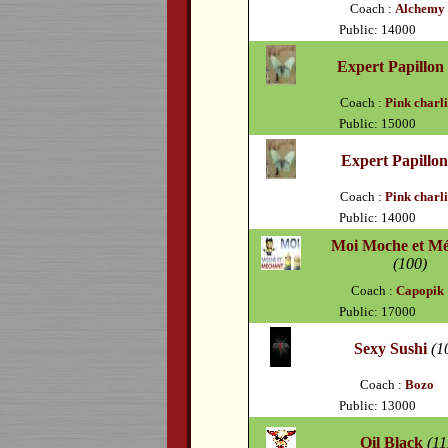
Coach :
Alchemy
Public: 14000
Expert Papillon
Coach :
Pink charl
Public: 15000
Expert Papillo
Coach :
Pink charl
Public: 14000
Moi Moche et M
(100)
Coach :
Capopik
Public: 17000
Sexy Sushi
(1
Coach :
Bozo
Public: 13000
Oil Black
(11