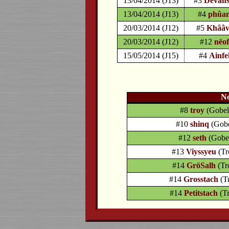
13/04/2014 (J13)
#3
Dèvahs
13/04/2014 (J13)
#4
phûan
20/03/2014 (J12)
#5
Khââv
20/03/2014 (J12)
#12
nëo
15/05/2014 (J15)
#4
Ainfe
N
#8
troy
(Gobel
#10
shinq
(Gobe
#12
seth
(Gobel
#13
Viyssyeu
(Tr
#14
GröSalh
(Tr
#14
Grosstach
(T
#14
Petitstach
(T