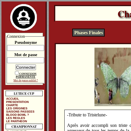
Ch
Phases Finales
Connexion
Pseudonyme
Mot de passe
CONNEXION
PERMANENTE
Mot de passe oublié ?
LUTECE CUP
ACCUEIL
PRESENTATION
CHARTE
LES ORIGINES
SAISONS PASSEES
-Tribute to Tristelune-
BLOOD BOWL ?
LES REGLES
LE PANTHEON
Après avoir accompli son triste 
CHAMPIONNAT
agresseur de tous les temps de la 