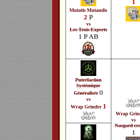
1
Mutatis Mutandis
2
P
vs
Les Trois Experts
1
P
AB
Putréfaction
Systémique
0
Généralisée
vs
1
Wrap Grinder
Wrap Grin
vs
Nasgard cr
1