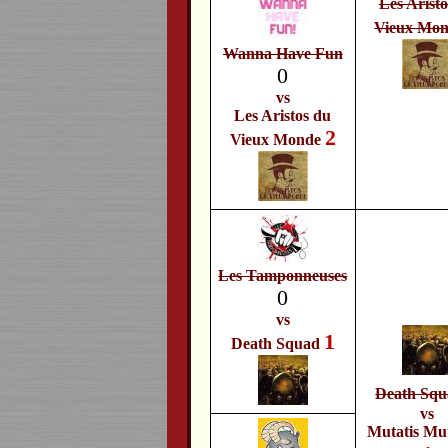
Les Arist
Vieux Mo
Wanna Have Fun
0
vs
Les Aristos du
2
Vieux Monde
Les Tamponneuses
0
vs
1
Death Squad
Death Sq
vs
Mutatis Mu