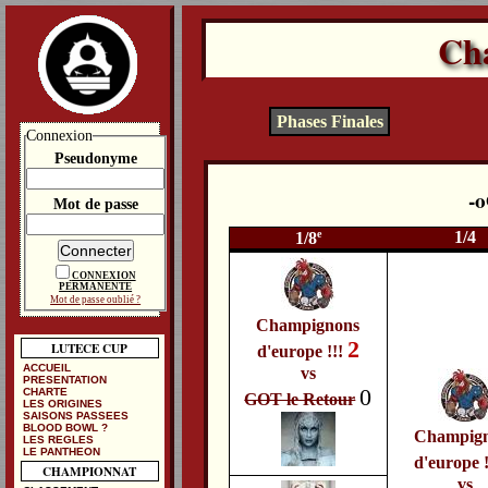
Ch
Phases Finales
Connexion
Pseudonyme
Mot de passe
e
1/4
1/8
CONNEXION
PERMANENTE
Mot de passe oublié ?
Champignons
2
LUTECE CUP
d'europe !!!
ACCUEIL
vs
PRESENTATION
0
CHARTE
GOT le Retour
LES ORIGINES
SAISONS PASSEES
BLOOD BOWL ?
Champig
LES REGLES
LE PANTHEON
d'europe 
CHAMPIONNAT
vs