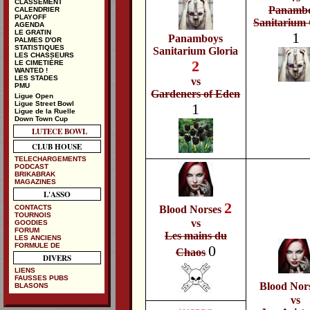
CLASSEMENT
Panamb
CALENDRIER
PLAYOFF
Sanitarium 
AGENDA
LE GRATIN
1
Panamboys
PALMES D'OR
STATISTIQUES
Sanitarium Gloria
LES CHASSEURS
2
LE CIMETIÈRE
WANTED !
LES STADES
vs
PMU
Gardeners of Eden
Ligue Open
Ligue Street Bowl
1
Ligue de la Ruelle
Down Town Cup
LUTECE BOWL
CLUB HOUSE
TELECHARGEMENTS
PODCAST
BRIKABRAK
MAGAZINES
L'ASSO
2
CONTACTS
Blood Norses
TOURNOIS
vs
GOODIES
FORUM
Les mains du
LES ANCIENS
FORMULE DE
0
Chaos
DIVERS
LIENS
FAUSSES PUBS
Blood Nor
BLASONS
vs