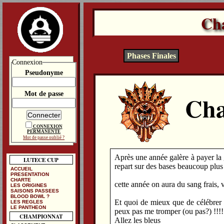
Ch
Phases Finales
Connexion
Pseudonyme
Mot de passe
Cha
CONNEXION
PERMANENTE
Mot de passe oublié ?
Après une année galère à payer la 
LUTECE CUP
repart sur des bases beaucoup plus
ACCUEIL
PRESENTATION
CHARTE
cette année on aura du sang frais, v
LES ORIGINES
SAISONS PASSEES
BLOOD BOWL ?
Et quoi de mieux que de célébrer l
LES REGLES
LE PANTHEON
peux pas me tromper (ou pas?) !!!!
CHAMPIONNAT
Allez les bleus