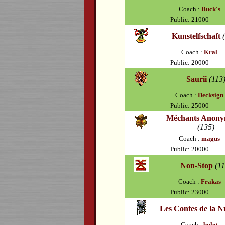
Coach :
Buck's
Public: 21000
Kunstelfschaft
Coach :
Kral
Public: 20000
Saurii
(113
Coach :
Decksign
Public: 25000
Méchants Anony
(135)
Coach :
magus
Public: 20000
Non-Stop
(11
Coach :
Frakas
Public: 23000
Les Contes de la N
Coach :
bulot