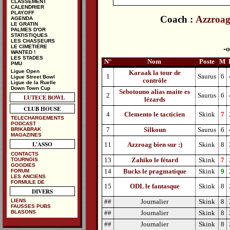
CLASSEMENT
CALENDRIER
PLAYOFF
Coach :
Azzroa
AGENDA
LE GRATIN
PALMES D'OR
STATISTIQUES
LES CHASSEURS
LE CIMETIÈRE
WANTED !
LES STADES
N°
Nom
Poste
M
PMU
Ligue Open
Karaak la tour de
1
Saurus
6
Ligue Street Bowl
contrôle
Ligue de la Ruelle
Down Town Cup
Sebotouno alias maite es
2
Saurus
6
LUTECE BOWL
lézards
CLUB HOUSE
4
Clemento le tacticien
Skink
7
TELECHARGEMENTS
PODCAST
BRIKABRAK
7
Silkoun
Saurus
6
MAGAZINES
L'ASSO
11
Azzroag bien sur :)
Skink
8
CONTACTS
TOURNOIS
13
Zahiko le fétard
Skink
7
GOODIES
FORUM
14
Bucks le pragmatique
Skink
9
LES ANCIENS
FORMULE DE
15
ODL le fantasque
Skink
8
DIVERS
LIENS
##
Journalier
Skink
8
FAUSSES PUBS
BLASONS
##
Journalier
Skink
8
##
Journalier
Skink
8