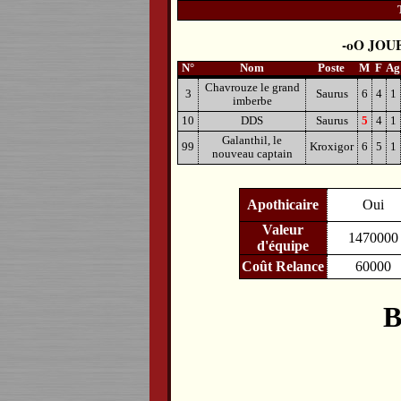
JOU
N°
Nom
Poste
M
F
Ag
Chavrouze le grand
3
Saurus
6
4
1
imberbe
10
DDS
Saurus
5
4
1
Galanthil, le
99
Kroxigor
6
5
1
nouveau captain
Apothicaire
Oui
Valeur
1470000
d'équipe
Coût Relance
60000
B