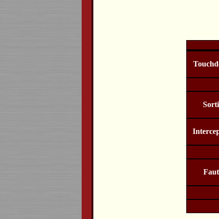
Touchd
Sort
Interce
Faut