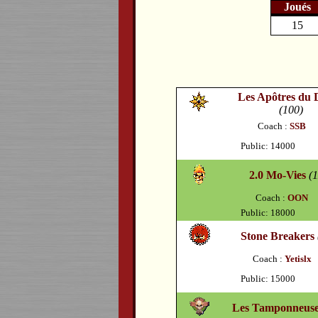
Joués
15
Les Apôtres du 
(100)
Coach :
SSB
Public: 14000
2.0 Mo-Vies
(
Coach :
OON
Public: 18000
Stone Breakers
Coach :
Yetislx
Public: 15000
Les Tamponneuse