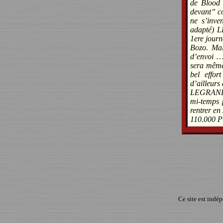
de Blood 
devant” c
ne s’inve
adapté) 
1ere journ
Bozo. Mal
d’envoi …
sera même 
bel effo
d’ailleurs
LEGRAND L
mi-temps p
rentrer en
110.000 P
Ce site est indé