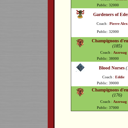
Public: 32000
Gardeners of Ede
Coach :
Pierre Alex
Public: 32000
Champignons d'eur
(185)
Coach :
Azzroag
Public: 38000
Blood Norses
(
Coach :
Eddie
Public: 39000
Champignons d'eur
(176)
Coach :
Azzroag
Public: 37000