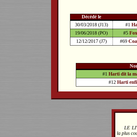
Décédé le
30/03/2018 (J13)
#1
Ha
19/06/2018 (PO)
#5
Fox
12/12/2017 (J7)
#69
Coa
No
#1
Harti dit la 
#12
Harti enfi
LE L
la plus co