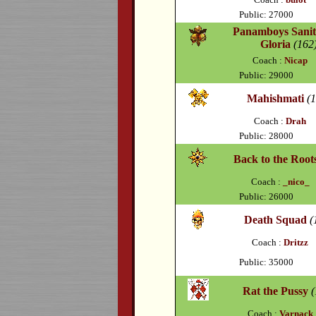
Public: 27000
Panamboys Sani
Gloria
(162
Coach :
Nicap
Public: 29000
Mahishmati
(
Coach :
Drah
Public: 28000
Back to the Root
Coach :
_nico_
Public: 26000
Death Squad
(
Coach :
Dritzz
Public: 35000
Rat the Pussy
Coach :
Varnack