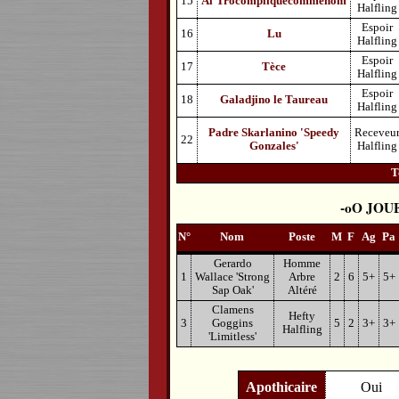
15
Al'Trocompliquécommenom
Halfling
Espoir
16
Lu
Halfling
Espoir
17
Tèce
Halfling
Espoir
18
Galadjino le Taureau
Halfling
Padre Skarlanino 'Speedy
Receveu
22
Gonzales'
Halfling
T
JOU
N°
Nom
Poste
M
F
Ag
Pa
Gerardo
Homme
1
Wallace 'Strong
Arbre
2
6
5+
5+
Sap Oak'
Altéré
Clamens
Hefty
3
Goggins
5
2
3+
3+
Halfling
'Limitless'
Apothicaire
Oui