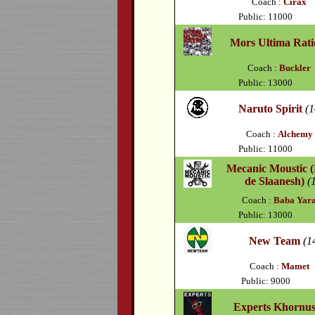
Coach :
Cirax
Public: 11000
Mors Ultima Rati
Coach :
Buckler
Public: 13000
Naruto Spirit
(1
Coach :
Alchemy
Public: 11000
Mecanic Moustic (
de Slaanesh)
(
Coach :
Baba Yar
Public: 13000
New Team
(1
Coach :
Mamet
Public: 9000
Experts Khornu