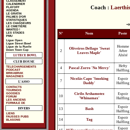
CLASSEMENT
CALENDRIER
Coach :
Laerthi
PLAYOFF
AGENDA
LE GRATIN
PALMES D'OR
STATISTIQUES
LES CHASSEURS
LE CIMETIÈRE
WANTED !
LES STADES
N°
Nom
Poste
PMU
Ligue Open
Ligue Street Bowl
Homme
Ligue de la Ruelle
Oliveiros Dellago 'Sweat
Down Town Cup
2
Arbre
Leaves Maple'
LUTECE BOWL
Altéré
CLUB HOUSE
Hefty
TELECHARGEMENTS
4
Pascal Zorro 'No Mercy'
PODCAST
Halfling
BRIKABRAK
MAGAZINES
Nicolás Capo 'Smoking
Espoir
7
L'ASSO
Daddy'
Halfling
CONTACTS
TOURNOIS
GOODIES
Cirilo Arshamotez
Espoir
10
FORUM
'Whinamax'
Halfling
LES ANCIENS
FORMULE DE
Espoir
DIVERS
13
Bash
Halfling
LIENS
FAUSSES PUBS
Espoir
14
Tag
BLASONS
Halfling
Espoir