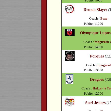
Public: 9000
Demon Slayer
(
Coach :
Bozo
Public: 11000
Olympique Lupus
Coach :
MagusDuL
Public: 14000
Porques
(12
Coach :
Epagneul
Public: 13000
Dragoes
(12
Coach :
Haktar le Tu
Public: 12000
Steel Jesters
(1