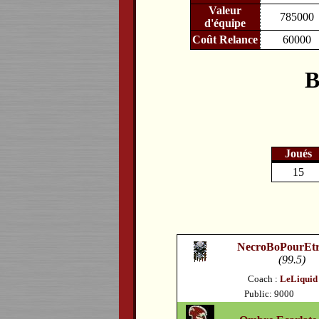
Valeur
785000
d'équipe
Coût Relance
60000
B
Joués
15
NecroBoPourEtr
(99.5)
Coach :
LeLiquid
Public: 9000