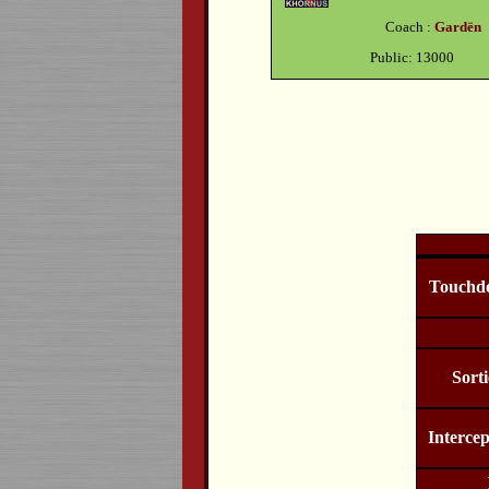
Coach :
Gardën
Public: 13000
Touchd
Sorti
Intercep