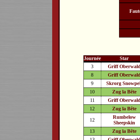
Faut
Journée
Star
3
Griff Oberwal
8
Griff Oberwal
9
Skrorg Snowpel
10
Zug la Bête
11
Griff Oberwal
12
Zug la Bête
Rumbelow
12
Sheepskin
13
Zug la Bête
13
Griff Oberwal