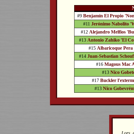
#9
Benjamín El Propio 'Non
#11
Jerónimo Nabolito '
#12
Alejandro Melfios 'Bu
#13
Antonio Zahiko 'El Co
#15
Albaricoque Pera 
#14
Juan-Sebastian Schouf
#16
Magous Mac 
#13
Nico Gobet
#17
Buckler l'exterm
#13
Nico Gobevrém
Lors 