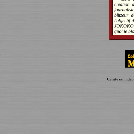
creation 
journalis
blitzeur 
l'objectif
JOKOKO de
quoi le b
Ce site est indé