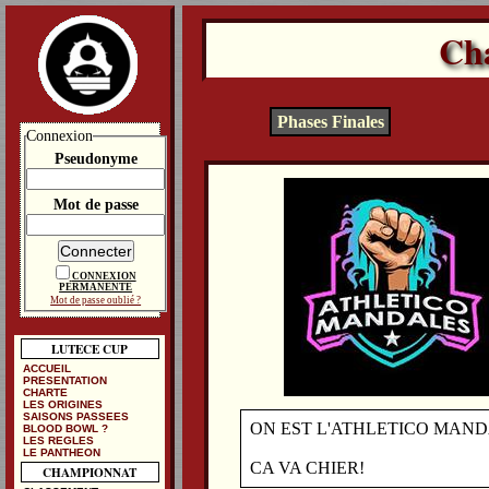
Ch
Phases Finales
Connexion
Pseudonyme
Mot de passe
CONNEXION
PERMANENTE
Mot de passe oublié ?
LUTECE CUP
ACCUEIL
PRESENTATION
CHARTE
LES ORIGINES
SAISONS PASSEES
ON EST L'ATHLETICO MANDA
BLOOD BOWL ?
LES REGLES
LE PANTHEON
CA VA CHIER!
CHAMPIONNAT