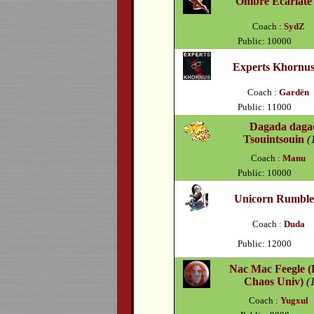
Ombre Ecarlate
Coach :
SydZ
Public: 10000
Experts Khornu
Coach :
Gardën
Public: 11000
Dagada daga
Tsouintsouin
(
Coach :
Manu
Public: 10000
Unicorn Rumble
Coach :
Duda
Public: 12000
Nac Mac Feegle (
Chaos Univ)
(
Coach :
Yugxul