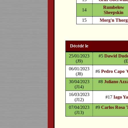
Rumbelow
14
Sheepskin
15
Morg'n Thorg
Décédé le
25/01/2023
#5
Dawid Dude '
(J9)
(E
06/01/2023
#6
Pedro Capo '
(J8)
30/04/2023
#8
Juliano Azz
(J14)
16/03/2023
#17
Iago Y
(J12)
07/04/2023
#9
Carlos Rosa '
(J13)