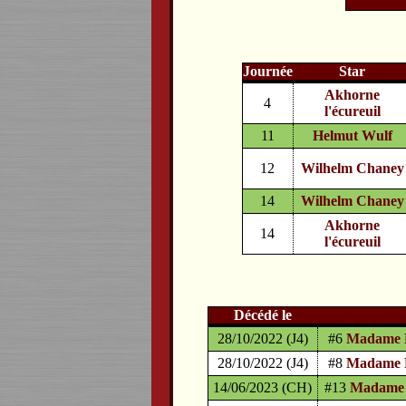
Journée
Star
Akhorne
4
l'écureuil
11
Helmut Wulf
12
Wilhelm Chaney
14
Wilhelm Chaney
Akhorne
14
l'écureuil
Décédé le
28/10/2022 (J4)
#6
Madame 
28/10/2022 (J4)
#8
Madame 
14/06/2023 (CH)
#13
Madame 