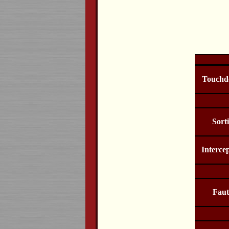
Touchd
Sort
Interce
Faut