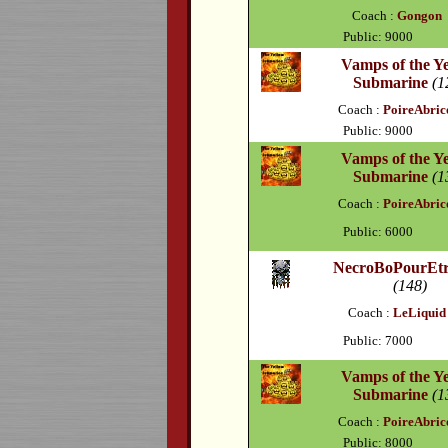
Coach :
Gongon
Public: 9000
Vamps of the Y
Submarine
(1
Coach :
PoireAbric
Public: 9000
Vamps of the Y
Submarine
(1
Coach :
PoireAbric
Public: 6000
NecroBoPourEtr
(148)
Coach :
LeLiquid
Public: 7000
Vamps of the Y
Submarine
(1
Coach :
PoireAbric
Public: 8000