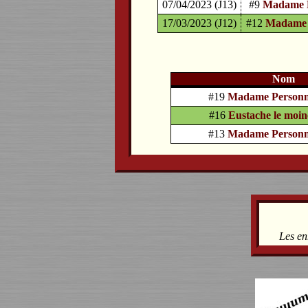
07/04/2023 (J13)
#9
Madame 
17/03/2023 (J12)
#12
Madame 
Nom
#19
Madame Person
#16
Eustache le moin
#13
Madame Person
Les en