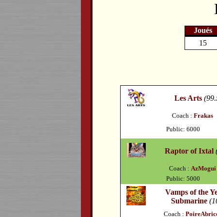
Joués
15
Les Arts
(99.
Coach :
Frakas
Public: 6000
Raptor of Ixtal
Coach :
AzMogui
Public: 5000
Vamps of the Y
Submarine
(1
Coach :
PoireAbric