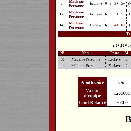
Madame
9
Esclave
6
3
3+
5+
8
Personne
Madame
12
Esclave
6
3
3+
5+
8
Personne
Madame
14
Esclave
6
3
4+
6+
8
Personne
To
JOU
N°
Nom
Poste
M
10
Madame Personne
Esclave
6
11
Madame Personne
Esclave
6
Apothicaire
Oui
Valeur
1260000
d'équipe
Coût Relance
70000
B