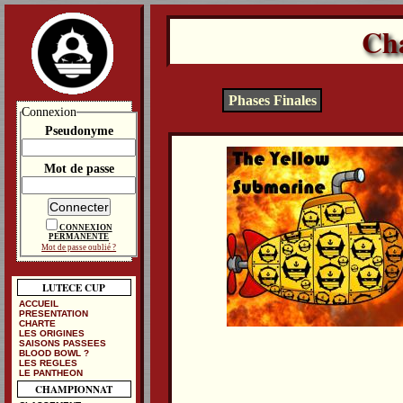
Ch
Phases Finales
Connexion
Pseudonyme
Mot de passe
CONNEXION
PERMANENTE
Mot de passe oublié ?
LUTECE CUP
ACCUEIL
PRESENTATION
CHARTE
LES ORIGINES
SAISONS PASSEES
BLOOD BOWL ?
LES REGLES
LE PANTHEON
CHAMPIONNAT