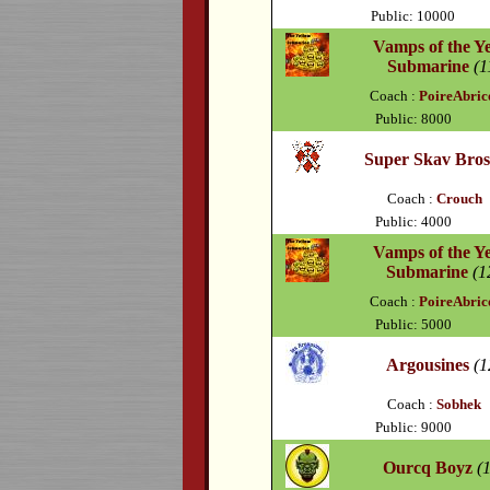
Public: 10000
Vamps of the Y
Submarine
(1
Coach :
PoireAbric
Public: 8000
Super Skav Bro
Coach :
Crouch
Public: 4000
Vamps of the Y
Submarine
(1
Coach :
PoireAbric
Public: 5000
Argousines
(1
Coach :
Sobhek
Public: 9000
Ourcq Boyz
(