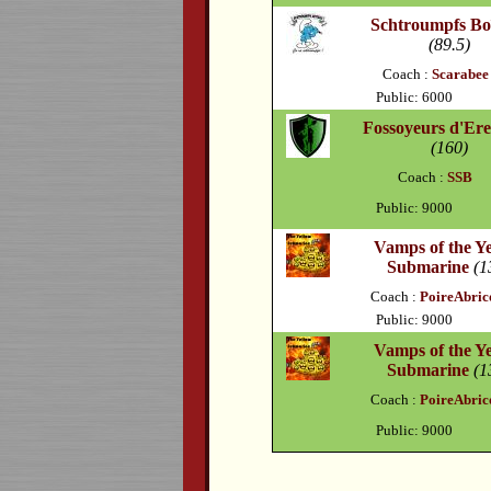
Schtroumpfs Bo
(89.5)
Coach :
Scarabee
Public: 6000
Fossoyeurs d'Er
(160)
Coach :
SSB
Public: 9000
Vamps of the Y
Submarine
(1
Coach :
PoireAbric
Public: 9000
Vamps of the Y
Submarine
(1
Coach :
PoireAbric
Public: 9000