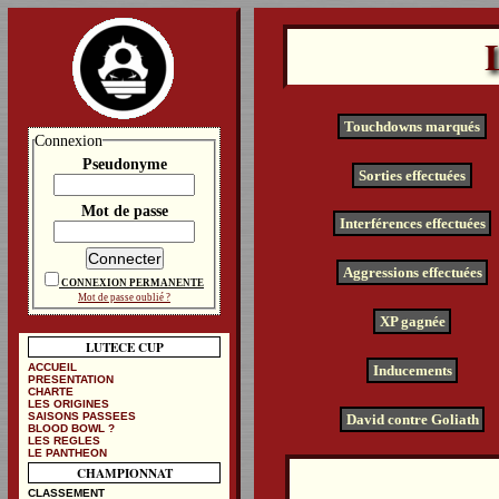
Touchdowns marqués
Connexion
Pseudonyme
Sorties effectuées
Mot de passe
Interférences effectuées
Aggressions effectuées
CONNEXION PERMANENTE
Mot de passe oublié ?
XP gagnée
LUTECE CUP
ACCUEIL
Inducements
PRESENTATION
CHARTE
LES ORIGINES
SAISONS PASSEES
David contre Goliath
BLOOD BOWL ?
LES REGLES
LE PANTHEON
CHAMPIONNAT
CLASSEMENT