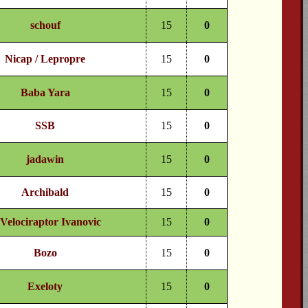
schouf
15
0
Nicap / Lepropre
15
0
Baba Yara
15
0
SSB
15
0
jadawin
15
0
Archibald
15
0
 Velociraptor Ivanovic
15
0
Bozo
15
0
Exeloty
15
0