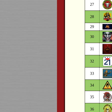
27
28
29
30
31
32
33
34
35
36