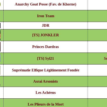
Anarchy Goat Posse (Fav. de Khorne)
Iron Team
JDR
[TS] JONKLER
Princes Daedras
[TS] Syl21
S
Suprématie Elfique Légitimement Fondée
Asrai Arsonists
Les Achéens
Les Plieurs de la Mort