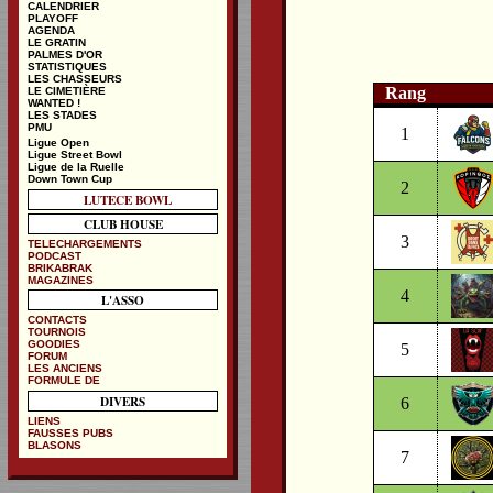
CALENDRIER
PLAYOFF
AGENDA
LE GRATIN
PALMES D'OR
STATISTIQUES
LES CHASSEURS
Rang
LE CIMETIÈRE
WANTED !
LES STADES
PMU
1
Ligue Open
Ligue Street Bowl
Ligue de la Ruelle
Down Town Cup
2
LUTECE BOWL
CLUB HOUSE
3
TELECHARGEMENTS
PODCAST
BRIKABRAK
MAGAZINES
4
L'ASSO
CONTACTS
TOURNOIS
GOODIES
5
FORUM
LES ANCIENS
FORMULE DE
DIVERS
6
LIENS
FAUSSES PUBS
BLASONS
7