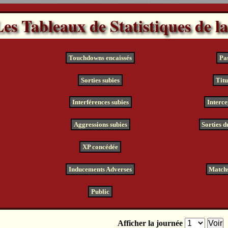
Les Tableaux de Statistiques de l
Touchdowns encaissés
Pas
Sorties subies
Titu
Interférences subies
Interce
Aggressions subies
Sorties d
XP concédée
Inducements Adverses
Matchs
Public
Afficher la journée