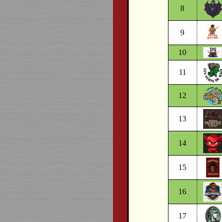
8
9
10
11
12
13
14
15
16
17