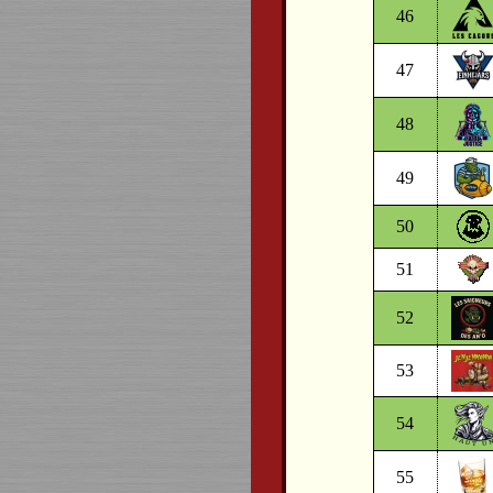
46
47
48
49
50
51
52
53
54
55