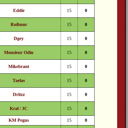
Eddie
15
0
Roibnur
15
0
Dgey
15
0
Monsieur Odin
15
0
Mikebrant
15
0
Taelas
15
0
Dritzz
15
0
Kral / JC
15
0
KM Pegus
15
0