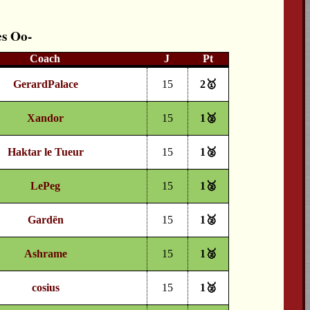
es
Coach
J
Pt
GerardPalace
15
2🥇
Xandor
15
1🥈
Haktar le Tueur
15
1🥈
LePeg
15
1🥈
Gardën
15
1🥈
Ashrame
15
1🥈
cosius
15
1🥈