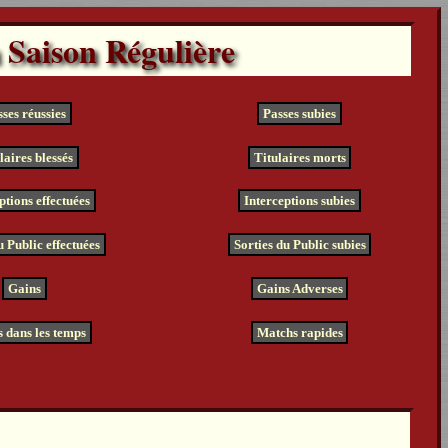
a Saison Régulière
ses réussies
Passes subies
laires blessés
Titulaires morts
ptions effectuées
Interceptions subies
u Public effectuées
Sorties du Public subies
Gains
Gains Adverses
 dans les temps
Matchs rapides