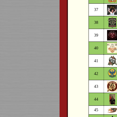
37
38
39
40
41
42
43
44
45