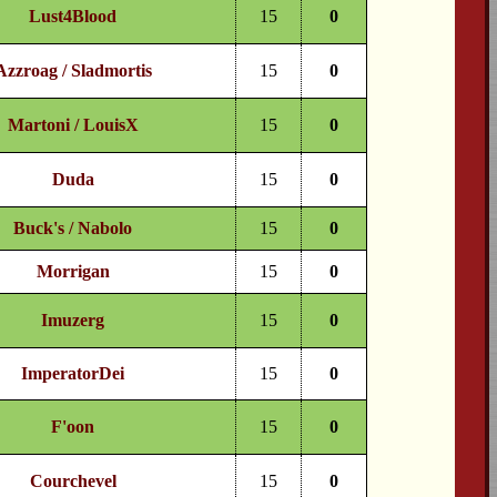
Lust4Blood
15
0
Azzroag / Sladmortis
15
0
Martoni / LouisX
15
0
Duda
15
0
Buck's / Nabolo
15
0
Morrigan
15
0
Imuzerg
15
0
ImperatorDei
15
0
F'oon
15
0
Courchevel
15
0