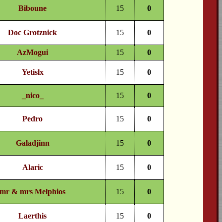
Biboune
15
0
Doc Grotznick
15
0
AzMogui
15
0
Yetislx
15
0
_nico_
15
0
Pedro
15
0
Galadjinn
15
0
Alaric
15
0
mr & mrs Melphios
15
0
Laerthis
15
0