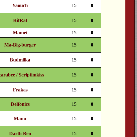
Yaouch
15
0
RifRaf
15
0
Mamet
15
0
Ma-Big-burger
15
0
Budmilka
15
0
carabee / Scriptimkiss
15
0
Frakas
15
0
Delfonics
15
0
Manu
15
0
Darth Ben
15
0