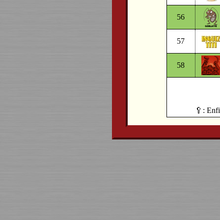
56
57
58
🥄: Enfi