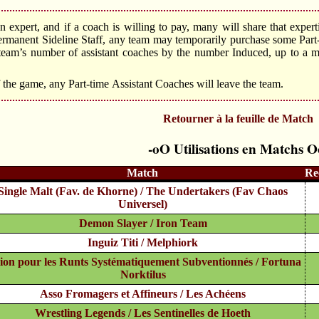
 expert, and if a coach is willing to pay, many will share that experti
ermanent Sideline Staff, any team may temporarily purchase some Part
 team’s number of assistant coaches by the number Induced, up to a ma
 the game, any Part-time Assistant Coaches will leave the team.
Retourner à la feuille de Match
Utilisations en Matchs
Match
Re
Single Malt (Fav. de Khorne) / The Undertakers (Fav Chaos
Universel)
Demon Slayer / Iron Team
Inguiz Titi / Melphiork
ion pour les Runts Systématiquement Subventionnés / Fortuna
Norktilus
Asso Fromagers et Affineurs / Les Achéens
Wrestling Legends / Les Sentinelles de Hoeth