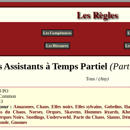
Les Règles
Les Compétences
L
Les Blessures
Le
 Assistants à Temps Partiel
(Part
Tous /
(Any)
0 PO
Common
-3
pour :
Amazones
,
Chaos
,
Elfes noirs
,
Elfes sylvains
,
Gobelins
,
Hal
ns du Chaos
,
Norses
,
Orques
,
Skavens
,
Hommes lézards
,
Khe
rques Noirs
,
Snotlings
,
Underworld
,
Pacte du Chaos
,
Slanns
,
Dém
onde
,
Gnomes