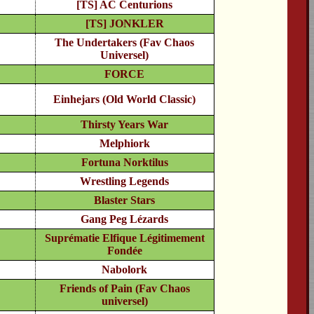
[TS] AC Centurions
[TS] JONKLER
The Undertakers (Fav Chaos
Universel)
FORCE
Einhejars (Old World Classic)
Thirsty Years War
Melphiork
Fortuna Norktilus
Wrestling Legends
Blaster Stars
Gang Peg Lézards
Suprématie Elfique Légitimement
Fondée
Nabolork
Friends of Pain (Fav Chaos
universel)