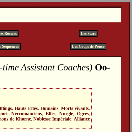
es Rosters
Les Stars
s Séquences
Les Coups de Pouce
-time Assistant Coaches)
flings
,
Hauts Elfes
,
Humains
,
Morts-vivants
,
mri
,
Nécromanciens
,
Elfes
,
Nurgle
,
Ogres
,
ons de Khorne
,
Noblesse Impériale
,
Alliance