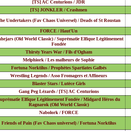
[TS] AC Centurions / JDR
[TS] JONKLER / Crashmen
he Undertakers (Fav Chaos Universel) / Deads of St Roustan
FORCE / Haut'Un
nhejars (Old World Classic) / Suprématie Elfique Légitimement
Fondée
Thirsty Years War / Fils d'Ogham
Melphiork / Les malheurs de Sophie
Fortuna Norktilus / Prophètes Spartiates Galbés
Wrestling Legends / Asso Fromagers et Affineurs
Blaster Stars / Lutèce Girls
Gang Peg Lézards / [TS] AC Centurions
uprématie Elfique Légitimement Fondée / Midgard Héros du
Ragnarok (Old World Classic)
Nabolork / FORCE
Friends of Pain (Fav Chaos universel) / Fortuna Norktilus