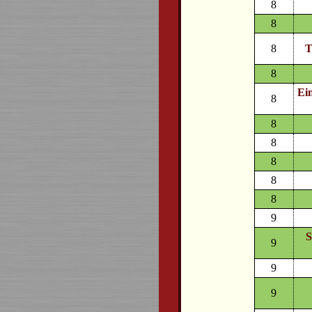
8
8
8
T
8
Ei
8
8
8
8
8
8
9
S
9
9
9