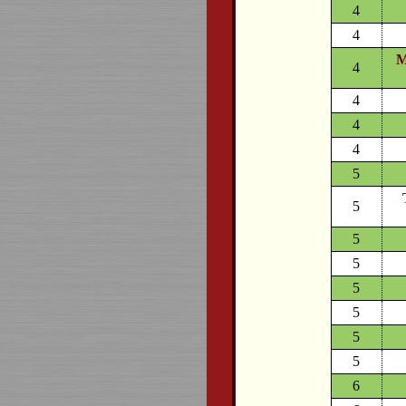
4
4
M
4
4
4
4
5
5
5
5
5
5
5
5
6