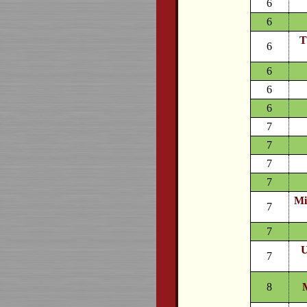
6
6
T
6
6
6
6
7
7
7
7
Mi
7
7
U
7
8