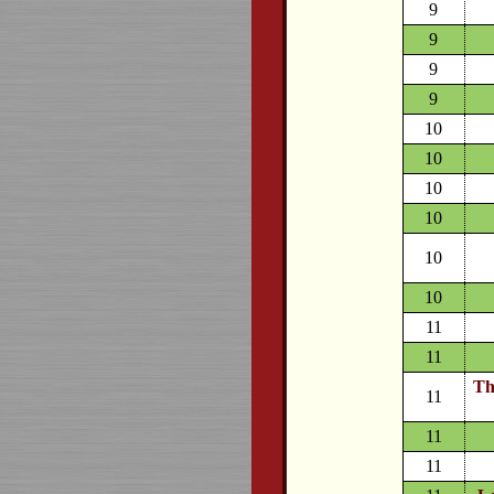
9
9
9
9
10
10
10
10
10
10
11
11
Th
11
11
11