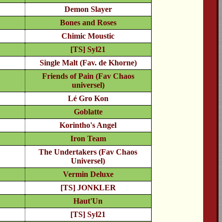
Demon Slayer
Bones and Roses
Chimic Moustic
[TS] Syl21
Single Malt (Fav. de Khorne)
Friends of Pain (Fav Chaos
universel)
Lé Gro Kon
Goblatte
Korintho's Angel
Iron Team
The Undertakers (Fav Chaos
Universel)
Vermin Deluxe
[TS] JONKLER
Haut'Un
[TS] Syl21