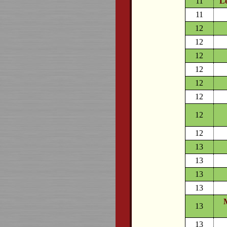
11
Le
11
12
12
12
12
12
12
12
12
13
13
13
13
13
13