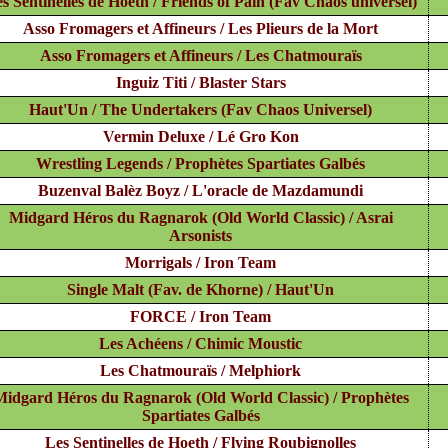
s Sentinelles de Hoeth / Friends of Pain (Fav Chaos universel)
Asso Fromagers et Affineurs / Les Plieurs de la Mort
Asso Fromagers et Affineurs / Les Chatmouraïs
Inguiz Titi / Blaster Stars
Haut'Un / The Undertakers (Fav Chaos Universel)
Vermin Deluxe / Lé Gro Kon
Wrestling Legends / Prophètes Spartiates Galbés
Buzenval Balèz Boyz / L'oracle de Mazdamundi
Midgard Héros du Ragnarok (Old World Classic) / Asrai
Arsonists
Morrigals / Iron Team
Single Malt (Fav. de Khorne) / Haut'Un
FORCE / Iron Team
Les Achéens / Chimic Moustic
Les Chatmouraïs / Melphiork
Midgard Héros du Ragnarok (Old World Classic) / Prophètes
Spartiates Galbés
Les Sentinelles de Hoeth / Flying Roubignolles