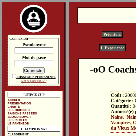
Précisions
Connexion
Pseudonyme
L'Expérience
Mot de passe
Coachs
CONNEXION PERMANENTE
Mot de passe oublié ?
LUTECE CUP
Coût :
2000
Catégorie :
ACCUEIL
PRESENTATION
Quantité :
0
CHARTE
LES ORIGINES
Autorisé(e) 
SAISONS PASSEES
Nains
,
Nai
BLOOD BOWL ?
LES REGLES
Vampires
,
O
LE PANTHEON
du Vieux M
CHAMPIONNAT
CLASSEMENT