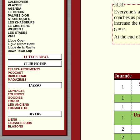
CALENDRIER
🇬🇧
PLAYOFF
AGENDA
Everyone’s an
LE GRATIN
PALMES D'OR
coaches as p
STATISTIQUES
increase the
LES CHASSEURS
LE CIMETIÈRE
game.
WANTED !
LES STADES
At the end of
PMU
Ligue Open
Ligue Street Bowl
Ligue de la Ruelle
Down Town Cup
LUTECE BOWL
CLUB HOUSE
TELECHARGEMENTS
PODCAST
Journée
BRIKABRAK
MAGAZINES
L'ASSO
1
CONTACTS
TOURNOIS
1
GOODIES
FORUM
LES ANCIENS
1
FORMULE DE
DIVERS
Un
1
LIENS
FAUSSES PUBS
BLASONS
2
2